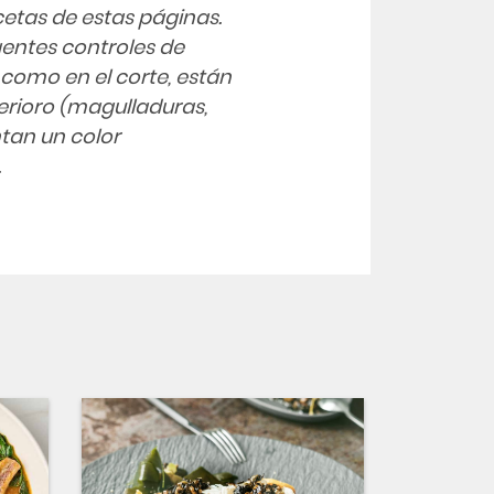
ecetas de estas páginas.
gentes controles de
l como en el corte, están
erioro (magulladuras,
ntan un color
.