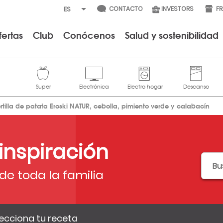
CONTACTO
INVESTORS
F
fertas
Club
Conócenos
Salud y sostenibilidad
ortilla de patata Eroski NATUR, cebolla, pimiento verde y calabacín
 inspiración
de toda la familia
ecciona tu receta