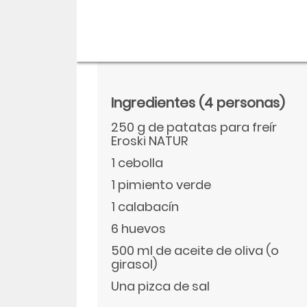
Ingredientes
(4 personas)
250 g de patatas para freír
Eroski NATUR
1 cebolla
1 pimiento verde
1 calabacín
Descargar
6 huevos
500 ml de aceite de oliva (o
Facebook
girasol)
Una pizca de sal
Twitter