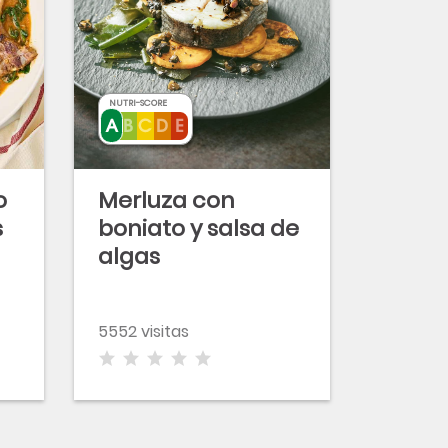
NUTRI-SCORE
o
Merluza con
s
boniato y salsa de
algas
5552 visitas