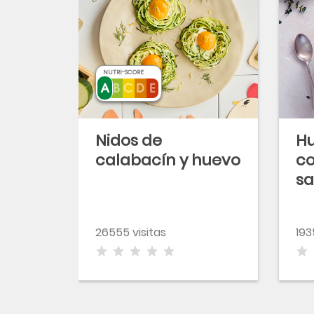
NUTRI-SCORE
Nidos de
Hu
calabacín y huevo
co
s
26555 visitas
193