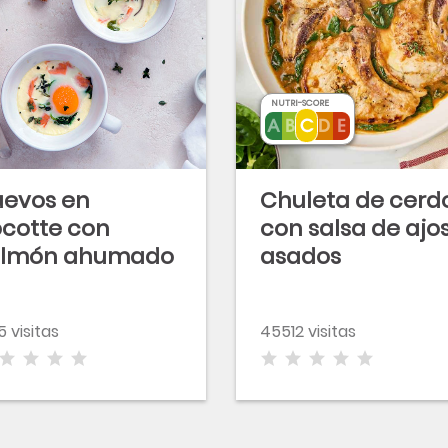
NUTRI-SCORE
evos en
Chuleta de cerd
cotte con
con salsa de ajo
almón ahumado
asados
5 visitas
45512 visitas