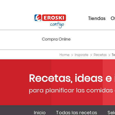
Tiendas
O
Compra Online
T
Home
Inspirate
Recetas
Recetas, ideas e
para planificar las comidas 
Inicio
Todas las recetas
Sel