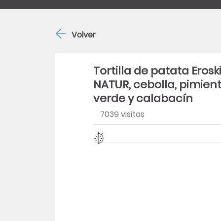
Volver
Tortilla de patata Erosk
NATUR, cebolla, pimien
verde y calabacín
7039 visitas
Dificultad
Tiempo