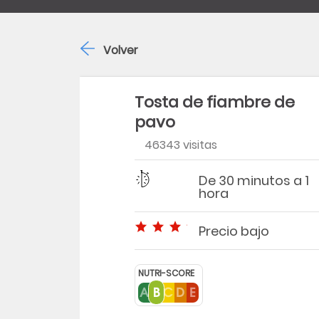
Volver
Tosta de fiambre de
pavo
46343 visitas
Dificultad
Tiempo
De 30 minutos a 1
hora
Precio bajo
Precio bajo
NUTRI-SCORE