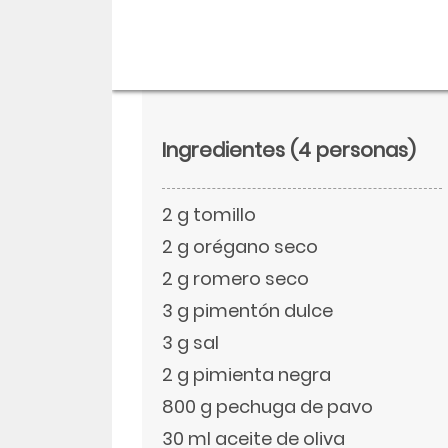
Ingredientes
(4 personas)
2 g tomillo
2 g orégano seco
2 g romero seco
3 g pimentón dulce
Descargar
3 g sal
Facebook
2 g pimienta negra
800 g pechuga de pavo
Twitter
30 ml aceite de oliva