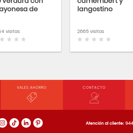
 verdura con
camembert y
ayonesa de
langostino
lbahaca
crujiente
4 visitas
2665 visitas
VALES AHORRO
CONTACTO
Atención al cliente:
944