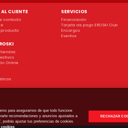
AL CLIENTE
SERVICIOS
e contacto
Financiación
ne
Tarjeta de pago EROSKI Club
 producto
Encargos
Eventos
ROSKI
 tiendas
festivos
o Online
sticos
eros para asegurarnos de que todo funcione
strarte recomendaciones y anuncios ajustados a
RECHAZAR CO
’, podrás ajustar tus preferencias de cookies.
e cookies