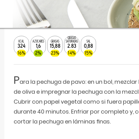
GRASAS
KCAL
AZÚCARES
GRASAS
SATURADAS
SAL
324
1,6
15,88
2.83
0,88
16%
2%
23%
14%
15%
P
ara la pechuga de pavo: en un bol, mezclar 
de oliva e impregnar la pechuga con la mezcl
Cubrir con papel vegetal como si fuera papill
durante 40 minutos. Enfriar por completo y, c
cortar la pechuga en láminas ﬁnas.