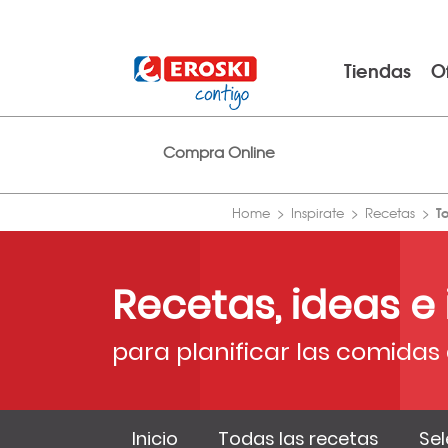
Tiendas
O
Compra Online
T
Home
Inspirate
Recetas
Recetas, ideas e
para planificar las comidas 
Inicio
Todas las recetas
Sel