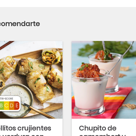
ecomendarte
TRI-SCORE
llitos crujientes
Chupito de