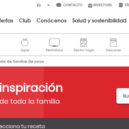
CONTACTO
INVESTORS
F
fertas
Club
Conócenos
Salud y sostenibilidad
osta de fiambre de pavo
 inspiración
de toda la familia
ecciona tu receta