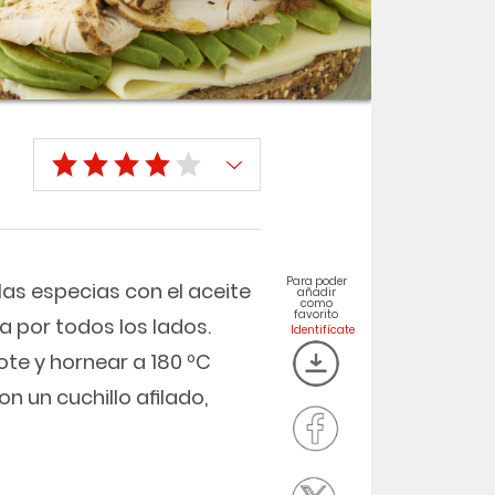
Para poder
las especias con el aceite
añadir
como
favorito
a por todos los lados.
ote y hornear a 180 ºC
on un cuchillo aﬁlado,