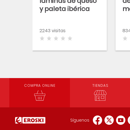
láminas de queso
de
y paleta ibérica
m
a
2243 visitas
834
COMPRA ONLINE
TIENDAS
Síguenos