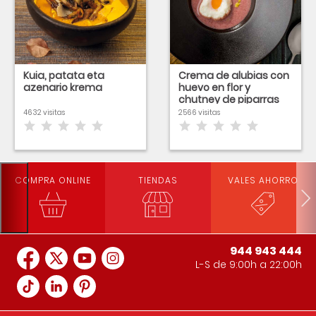
Kuia, patata eta
Crema de alubias con
azenario krema
huevo en flor y
chutney de piparras
4632 visitas
2566 visitas
COMPRA ONLINE
TIENDAS
VALES AHORRO
944 943 444
L-S de 9:00h a 22:00h