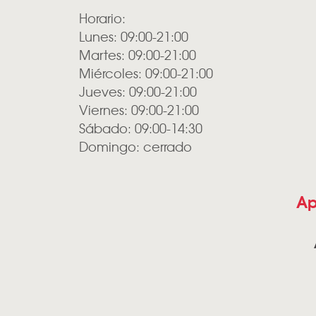
Horario:
Lunes: 09:00-21:00
Martes: 09:00-21:00
Miércoles: 09:00-21:00
Jueves: 09:00-21:00
Viernes: 09:00-21:00
Sábado: 09:00-14:30
Domingo: cerrado
Ap