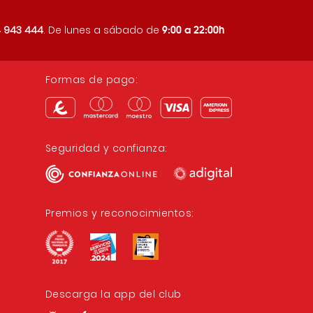
9:00 a 22:00h
 943 444
. De lunes a sábado de
Formas de pago:
Seguridad y confianza:
Premios y reconocimientos:
Descarga la app del club