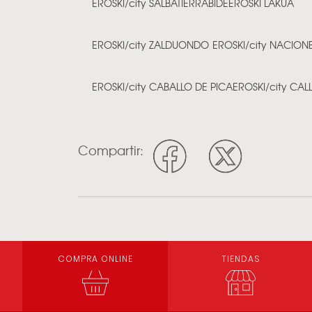
EROSKI/city SALBATIERRABIDE
EROSKI LAKUA
EROSKI/city ZALDUONDO
EROSKI/city NACION
EROSKI/city CABALLO DE PICA
EROSKI/city CA
Compartir:
COMPRA ONLINE
TIENDAS