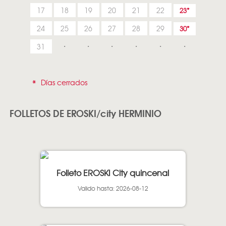
17
18
19
20
21
22
23
24
25
26
27
28
29
30
31
*
Días cerrados
FOLLETOS DE EROSKI/city HERMINIO
Folleto EROSKI City quincenal
Valido hasta: 2026-08-12