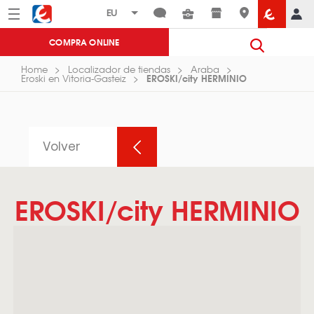
Menú
Eroski
COMPRA ONLINE
Home
Localizador de tiendas
Araba
EROSKI/city HERMINIO
Eroski en Vitoria-Gasteiz
Volver
EROSKI/city HERMINIO