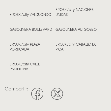
EROSKI/city NACIONES
EROSKI/city ZALDUONDO
UNIDAS
GASOLINERA BOULEVARD
GASOLINERA ALI-GOBEO
EROSKI/city PLAZA
EROSKI/city CABALLO DE
PORTICADA
PICA
EROSKI/city CALLE
PAMPLONA
Compartir: