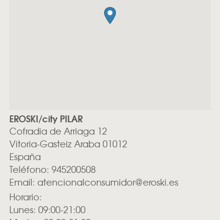
EROSKI/city PILAR
Cofradia de Arriaga 12
Vitoria-Gasteiz
Araba
01012
España
Teléfono:
945200508
Email:
atencionalconsumidor@eroski.es
Horario:
Lunes: 09:00-21:00