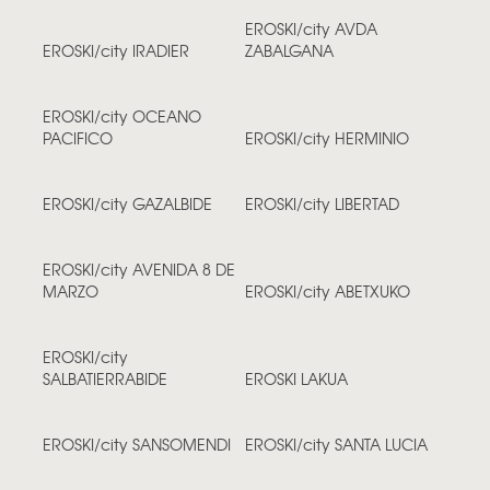
EROSKI/city AVDA
EROSKI/city IRADIER
ZABALGANA
EROSKI/city OCEANO
PACIFICO
EROSKI/city HERMINIO
EROSKI/city GAZALBIDE
EROSKI/city LIBERTAD
EROSKI/city AVENIDA 8 DE
MARZO
EROSKI/city ABETXUKO
EROSKI/city
SALBATIERRABIDE
EROSKI LAKUA
EROSKI/city SANSOMENDI
EROSKI/city SANTA LUCIA