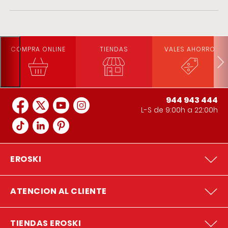
COMPRA ONLINE
TIENDAS
VALES AHORRO
944 943 444
L-S de 9:00h a 22:00h
EROSKI
ATENCION AL CLIENTE
TIENDAS EROSKI