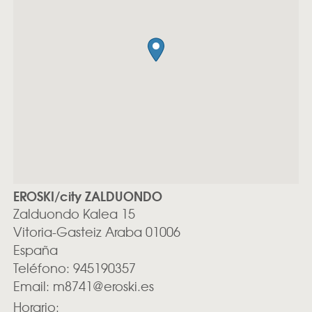
EROSKI/city ZALDUONDO
Zalduondo Kalea 15
Vitoria-Gasteiz
Araba
01006
España
Teléfono:
945190357
Email:
m8741@eroski.es
Horario: