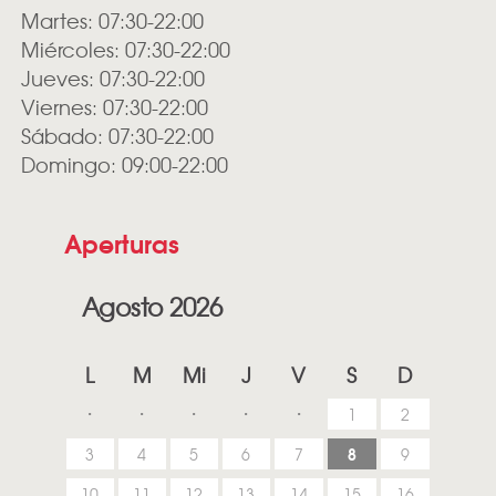
Martes: 07:30-22:00
Miércoles: 07:30-22:00
Jueves: 07:30-22:00
Viernes: 07:30-22:00
Sábado: 07:30-22:00
Domingo: 09:00-22:00
Aperturas
Agosto 2026
L
M
Mi
J
V
S
D
1
2
8
3
4
5
6
7
9
10
11
12
13
14
15
16