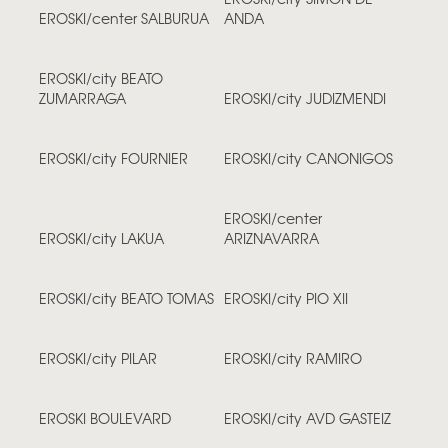
EROSKI/center SALBURUA
ANDA
EROSKI/city BEATO
ZUMARRAGA
EROSKI/city JUDIZMENDI
EROSKI/city FOURNIER
EROSKI/city CANONIGOS
EROSKI/center
EROSKI/city LAKUA
ARIZNAVARRA
EROSKI/city BEATO TOMAS
EROSKI/city PIO XII
EROSKI/city PILAR
EROSKI/city RAMIRO
EROSKI BOULEVARD
EROSKI/city AVD GASTEIZ