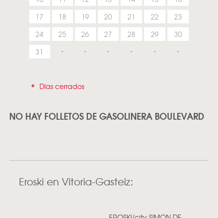
17
18
19
20
21
22
23
24
25
26
27
28
29
30
31
*
Días cerrados
NO HAY FOLLETOS DE GASOLINERA BOULEVARD
Eroski en Vitoria-Gasteiz:
EROSKI/city SIMON DE