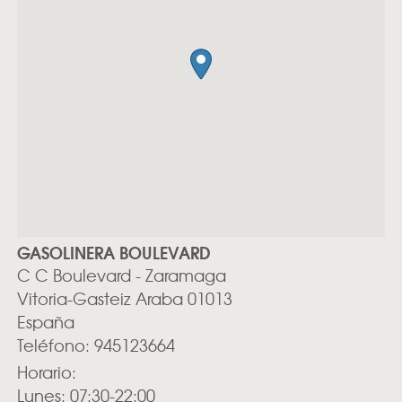
GASOLINERA BOULEVARD
C C Boulevard - Zaramaga
Vitoria-Gasteiz
Araba
01013
España
Teléfono:
945123664
Horario:
Lunes: 07:30-22:00