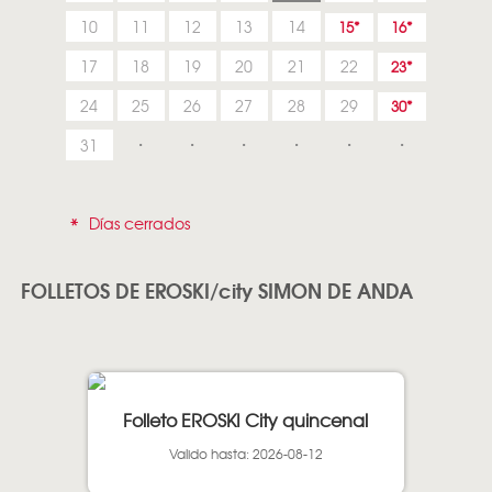
10
11
12
13
14
15
16
17
18
19
20
21
22
23
24
25
26
27
28
29
30
31
*
Días cerrados
FOLLETOS DE EROSKI/city SIMON DE ANDA
Folleto EROSKI City quincenal
Valido hasta: 2026-08-12