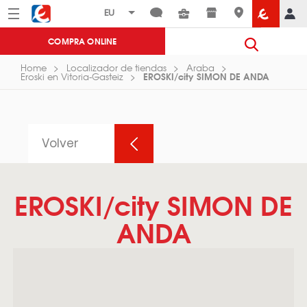
Menú
Eroski
COMPRA ONLINE
Home
Localizador de tiendas
Araba
EROSKI/city SIMON DE ANDA
Eroski en Vitoria-Gasteiz
Volver
EROSKI/city SIMON DE
ANDA