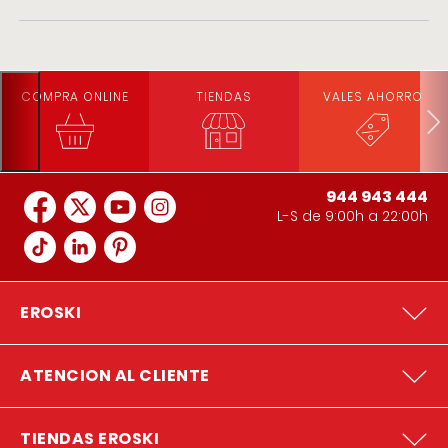
COMPRA ONLINE
TIENDAS
VALES AHORRO
944 943 444
L-S de 9:00h a 22:00h
EROSKI
ATENCION AL CLIENTE
TIENDAS EROSKI