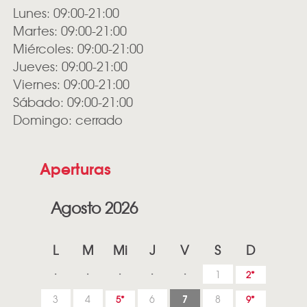
Lunes: 09:00-21:00
Martes: 09:00-21:00
Miércoles: 09:00-21:00
Jueves: 09:00-21:00
Viernes: 09:00-21:00
Sábado: 09:00-21:00
Domingo: cerrado
Aperturas
Agosto 2026
L
M
Mi
J
V
S
D
1
2
7
3
4
6
8
5
9