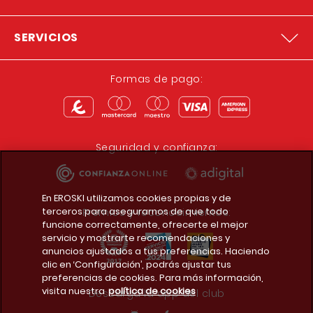
SERVICIOS
Formas de pago:
Seguridad y confianza:
En EROSKI utilizamos cookies propias y de
terceros para asegurarnos de que todo
Premios y reconocimientos:
funcione correctamente, ofrecerte el mejor
servicio y mostrarte recomendaciones y
anuncios ajustados a tus preferencias. Haciendo
clic en ‘Configuración’, podrás ajustar tus
preferencias de cookies. Para más información,
visita nuestra
política de cookies
Descarga la app del club