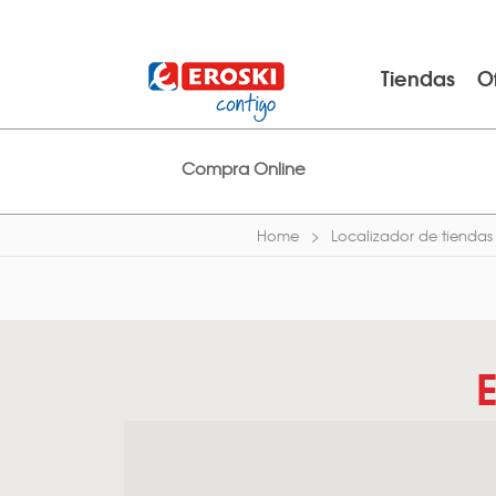
Tiendas
O
Compra Online
Home
Localizador de tiendas