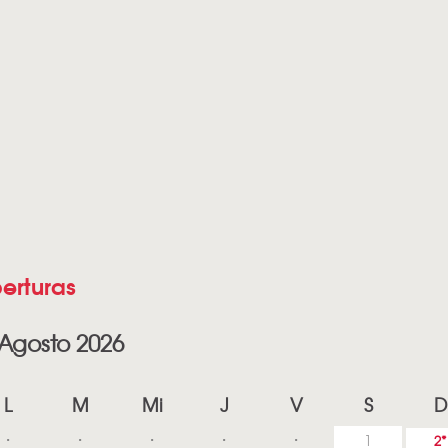
erturas
Agosto 2026
L
M
Mi
J
V
S
D
1
2