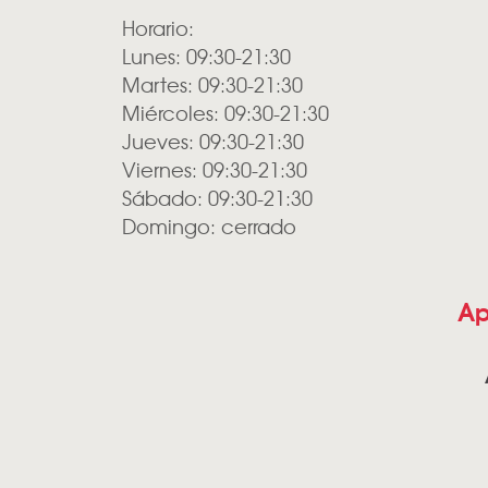
Horario:
Lunes: 09:30-21:30
Martes: 09:30-21:30
Miércoles: 09:30-21:30
Jueves: 09:30-21:30
Viernes: 09:30-21:30
Sábado: 09:30-21:30
Domingo: cerrado
Ap