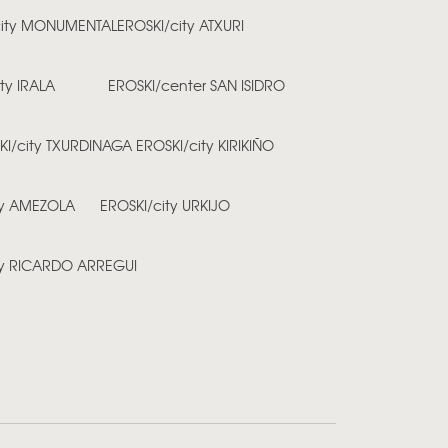
city MONUMENTAL
EROSKI/city ATXURI
ty IRALA
EROSKI/center SAN ISIDRO
KI/city TXURDINAGA
EROSKI/city KIRIKIÑO
ty AMEZOLA
EROSKI/city URKIJO
ty RICARDO ARREGUI