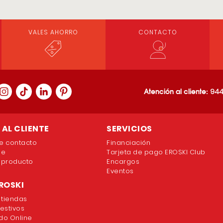
VALES AHORRO
CONTACTO
Atención al cliente:
944
AL CLIENTE
SERVICIOS
e contacto
Financiación
ne
Tarjeta de pago EROSKI Club
 producto
Encargos
Eventos
ROSKI
 tiendas
festivos
o Online