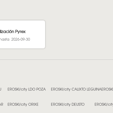
lización Pyrex
hasta: 2026-09-30
U
EROSKI/city LDO POZA
EROSKI/city CALIXTO LEGUINA
EROSKI
AR
EROSKI/city ORIXE
EROSKI/city DEUSTO
EROSKI/ci