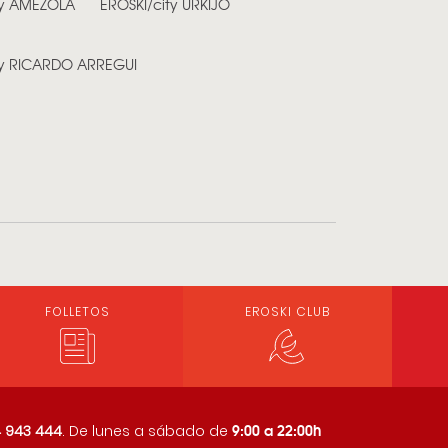
ty AMEZOLA
EROSKI/city URKIJO
ty RICARDO ARREGUI
FOLLETOS
EROSKI CLUB
9:00 a 22:00h
 943 444
. De lunes a sábado de