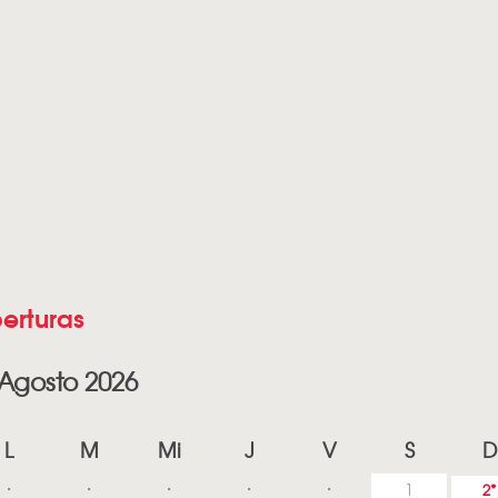
erturas
Agosto 2026
L
M
Mi
J
V
S
D
1
2