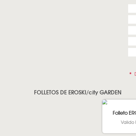
*
D
FOLLETOS DE EROSKI/city GARDEN
Folleto ER
Valido 