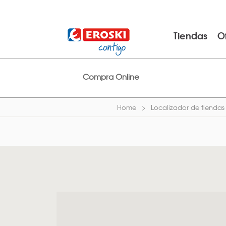
Tiendas
O
Compra Online
Home
Localizador de tiendas