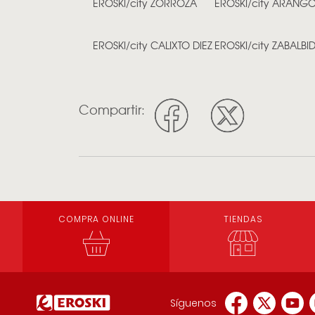
EROSKI/city ZORROZA
EROSKI/city ARANGOI
EROSKI/city CALIXTO DIEZ
EROSKI/city ZABALBI
Compartir:
COMPRA ONLINE
TIENDAS
Síguenos