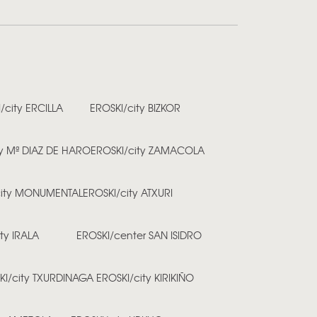
/city ERCILLA
EROSKI/city BIZKOR
ty Mª DIAZ DE HARO
EROSKI/city ZAMACOLA
city MONUMENTAL
EROSKI/city ATXURI
ty IRALA
EROSKI/center SAN ISIDRO
KI/city TXURDINAGA
EROSKI/city KIRIKIÑO