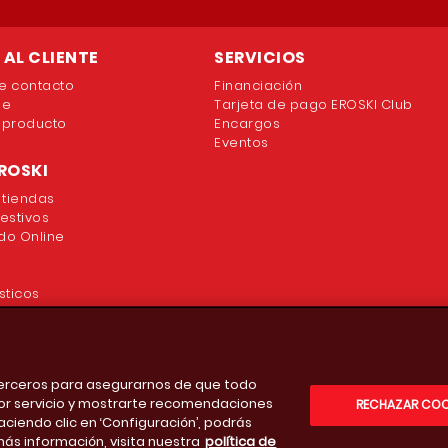
AL CLIENTE
SERVICIOS
e contacto
Financiación
ne
Tarjeta de pago EROSKI Club
 producto
Encargos
Eventos
ROSKI
 tiendas
festivos
o Online
sticos
 terceros para asegurarnos de que todo
or servicio y mostrarte recomendaciones
RECHAZAR COO
aciendo clic en ‘Configuración’, podrás
más información, visita nuestra
política de