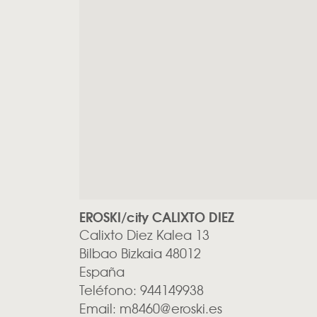
EROSKI/city CALIXTO DIEZ
Calixto Diez Kalea 13
Bilbao
Bizkaia
48012
España
Teléfono:
944149938
Email:
m8460@eroski.es