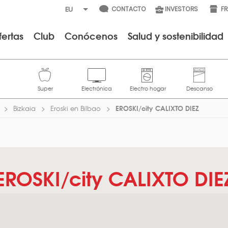
CONTACTO
INVESTORS
F
fertas
Club
Conócenos
Salud y sostenibilidad
EROSKI/city CALIXTO DIEZ
Bizkaia
Eroski en Bilbao
EROSKI/city CALIXTO DIE