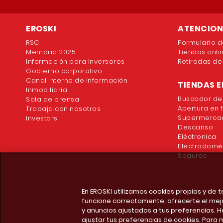
EROSKI
ATENCION 
RSC
Formulario d
Memoria 2025
Tiendas onli
Información para inversores
Retiradas de
Gobierno corporativo
Canal interno de información
TIENDAS E
Inmobiliaria
Buscador de
Sala de prensa
Apertura en 
Trabaja con nosotros
Supermercad
Investors
Descanso
Eléctronica
Electrodomé
Seguros
En EROSKI utilizamos cookies propias y de
funcione correctamente, ofrecerte el mej
y anuncios ajustados a tus preferencias. H
ajustar tus preferencias de cookies. Para 