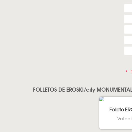
*
D
FOLLETOS DE EROSKI/city MONUMENTA
Folleto ER
Valido 