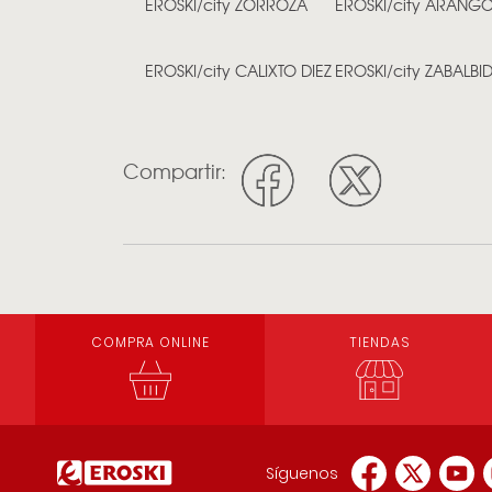
EROSKI/city ZORROZA
EROSKI/city ARANGOI
EROSKI/city CALIXTO DIEZ
EROSKI/city ZABALBI
Compartir:
COMPRA ONLINE
TIENDAS
Síguenos