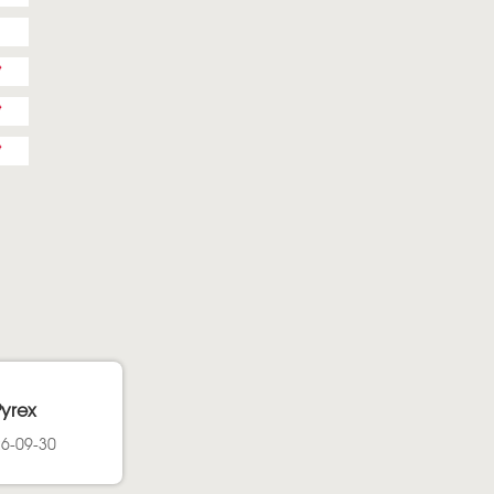
Pyrex
26-09-30