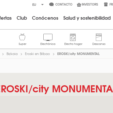
CONTACTO
INVESTORS
F
fertas
Club
Conócenos
Salud y sostenibilidad
EROSKI/city MONUMENTAL
Bizkaia
Eroski en Bilbao
EROSKI/city MONUMENTA