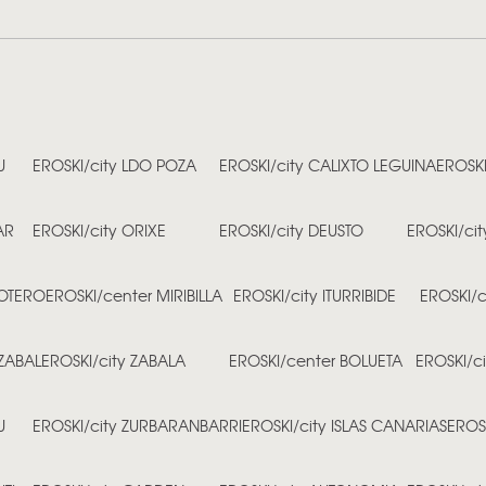
U
EROSKI/city LDO POZA
EROSKI/city CALIXTO LEGUINA
EROSKI
AR
EROSKI/city ORIXE
EROSKI/city DEUSTO
EROSKI/ci
 OTERO
EROSKI/center MIRIBILLA
EROSKI/city ITURRIBIDE
EROSKI/
ZABAL
EROSKI/city ZABALA
EROSKI/center BOLUETA
EROSKI/ci
U
EROSKI/city ZURBARANBARRI
EROSKI/city ISLAS CANARIAS
EROS