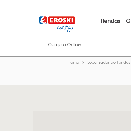
Tiendas
O
Compra Online
Home
Localizador de tiendas