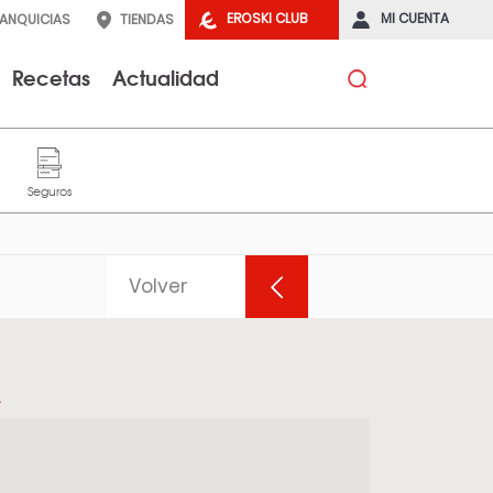
EROSKI CLUB
MI CUENTA
RANQUICIAS
TIENDAS
Recetas
Actualidad
Volver
A