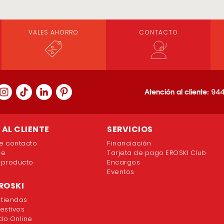
VALES AHORRO
CONTACTO
Atención al cliente:
944
AL CLIENTE
SERVICIOS
e contacto
Financiación
ne
Tarjeta de pago EROSKI Club
 producto
Encargos
Eventos
ROSKI
 tiendas
festivos
o Online