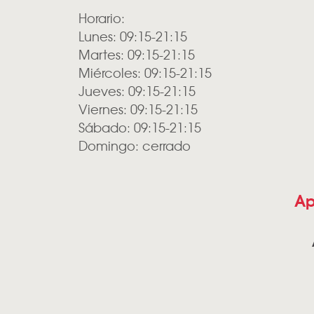
Horario:
Lunes: 09:15-21:15
Martes: 09:15-21:15
Miércoles: 09:15-21:15
Jueves: 09:15-21:15
Viernes: 09:15-21:15
Sábado: 09:15-21:15
Domingo: cerrado
Ap