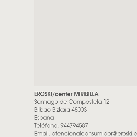
EROSKI/center MIRIBILLA
Santiago de Compostela 12
Bilbao
Bizkaia
48003
España
Teléfono:
944794587
Email:
atencionalconsumidor@eroski.e