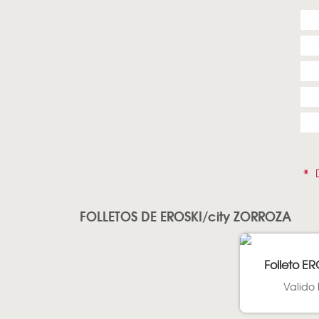
*
D
FOLLETOS DE EROSKI/city ZORROZA
Folleto ER
Valido 