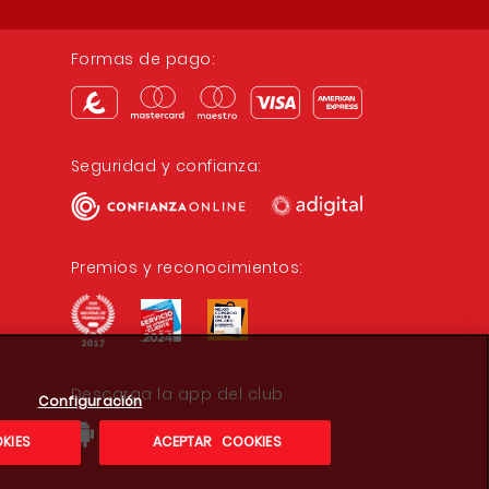
Formas de pago:
Seguridad y confianza:
Premios y reconocimientos:
Descarga la app del club
Configuración
KIES
ACEPTAR COOKIES