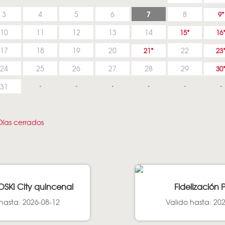
7
3
4
5
6
8
9
10
11
12
13
14
15
16
17
18
19
20
22
21
23
24
25
26
27
28
29
30
31
ías cerrados
OSKI City quincenal
Fidelización 
hasta: 2026-08-12
Valido hasta: 20