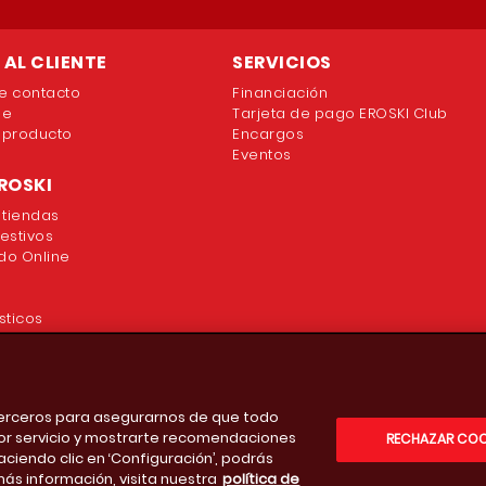
AL CLIENTE
SERVICIOS
e contacto
Financiación
ne
Tarjeta de pago EROSKI Club
 producto
Encargos
Eventos
ROSKI
 tiendas
festivos
o Online
sticos
 terceros para asegurarnos de que todo
or servicio y mostrarte recomendaciones
RECHAZAR COO
aciendo clic en ‘Configuración’, podrás
más información, visita nuestra
política de