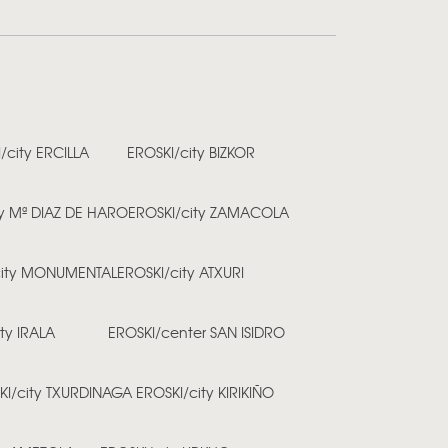
/city ERCILLA
EROSKI/city BIZKOR
ty Mª DIAZ DE HARO
EROSKI/city ZAMACOLA
city MONUMENTAL
EROSKI/city ATXURI
ty IRALA
EROSKI/center SAN ISIDRO
KI/city TXURDINAGA
EROSKI/city KIRIKIÑO