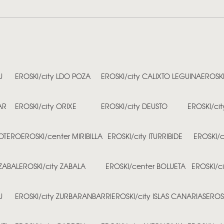
U
EROSKI/city LDO POZA
EROSKI/city CALIXTO LEGUINA
EROSKI
AR
EROSKI/city ORIXE
EROSKI/city DEUSTO
EROSKI/ci
 OTERO
EROSKI/center MIRIBILLA
EROSKI/city ITURRIBIDE
EROSKI/
ZABAL
EROSKI/city ZABALA
EROSKI/center BOLUETA
EROSKI/ci
U
EROSKI/city ZURBARANBARRI
EROSKI/city ISLAS CANARIAS
EROS