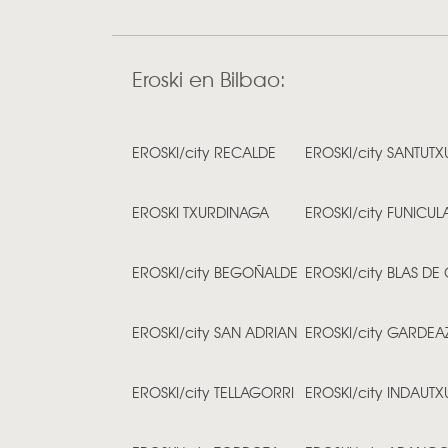
Eroski en Bilbao:
EROSKI/city RECALDE
EROSKI/city SANTUTX
EROSKI TXURDINAGA
EROSKI/city FUNICUL
EROSKI/city BEGOÑALDE
EROSKI/city BLAS DE
EROSKI/city SAN ADRIAN
EROSKI/city GARDEA
EROSKI/city TELLAGORRI
EROSKI/city INDAUTX