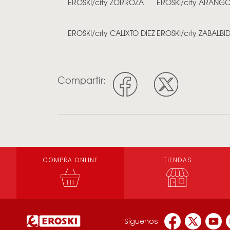
EROSKI/city ZORROZA
EROSKI/city ARANGOI
EROSKI/city CALIXTO DIEZ
EROSKI/city ZABALBI
Compartir:
COMPRA ONLINE
TIENDAS
Síguenos