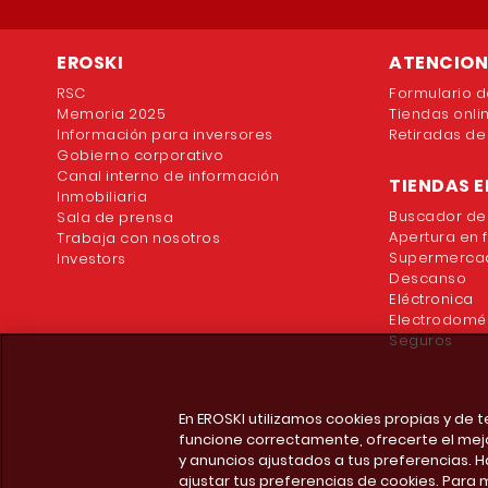
EROSKI
ATENCION 
RSC
Formulario d
Memoria 2025
Tiendas onli
Información para inversores
Retiradas de
Gobierno corporativo
Canal interno de información
TIENDAS E
Inmobiliaria
Buscador de
Sala de prensa
Apertura en 
Trabaja con nosotros
Supermercad
Investors
Descanso
Eléctronica
Electrodomé
Seguros
En EROSKI utilizamos cookies propias y de
funcione correctamente, ofrecerte el mej
y anuncios ajustados a tus preferencias. H
ajustar tus preferencias de cookies. Para 