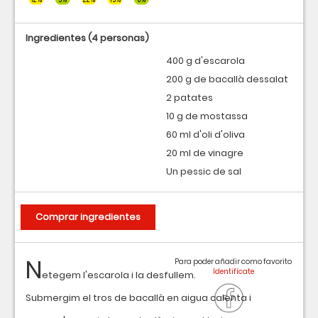
Ingredientes
(4 personas)
400 g d'escarola
200 g de bacallà dessalat
2 patates
10 g de mostassa
60 ml d'oli d'oliva
20 ml de vinagre
Un pessic de sal
Comprar ingredientes
N
Para poder añadir como favorito
etegem l'escarola i la desfullem.
Submergim el tros de bacallà en aigua calenta i