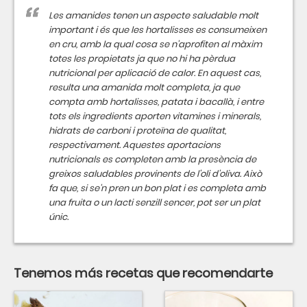
Les amanides tenen un aspecte saludable molt
important i és que les hortalisses es consumeixen
en cru, amb la qual cosa se n'aprofiten al màxim
totes les propietats ja que no hi ha pèrdua
nutricional per aplicació de calor. En aquest cas,
resulta una amanida molt completa, ja que
compta amb hortalisses, patata i bacallà, i entre
tots els ingredients aporten vitamines i minerals,
hidrats de carboni i proteïna de qualitat,
respectivament. Aquestes aportacions
nutricionals es completen amb la presència de
greixos saludables provinents de l'oli d'oliva. Això
fa que, si se'n pren un bon plat i es completa amb
una fruita o un lacti senzill sencer, pot ser un plat
únic.
Tenemos más recetas que recomendarte