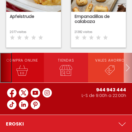
Apfelstrude
Empanadillas de
calabaza
2077 visitas
21382 visitas
COMPRA ONLINE
TIENDAS
VALES AHORRO
944 943 444
L-S de 9:00h a 22:00h
EROSKI