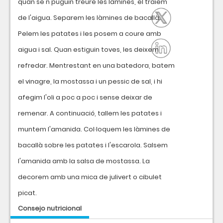
quan se'n puguin treure les làmines, el traiem
de l'aigua. Separem les làmines de bacallà.
Pelem les patates i les posem a coure amb
aigua i sal. Quan estiguin toves, les deixem
refredar. Mentrestant en una batedora, batem
el vinagre, la mostassa i un pessic de sal, i hi
afegim l'oli a poc a poc i sense deixar de
remenar. A continuació, tallem les patates i
muntem l'amanida. Col·loquem les làmines de
bacallà sobre les patates i l'escarola. Salsem
l'amanida amb la salsa de mostassa. La
decorem amb una mica de julivert o cibulet
picat.
Consejo nutricional