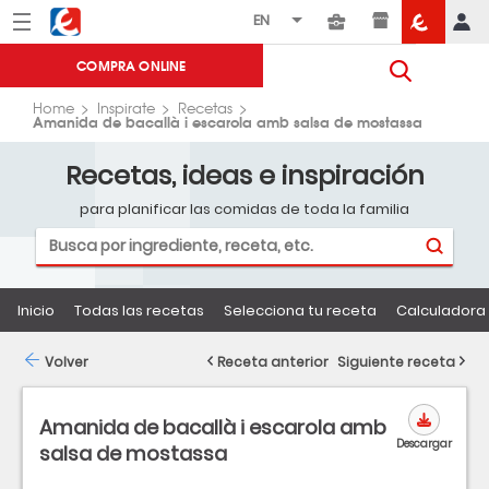
Menú
Eroski
COMPRA ONLINE
Home
Inspirate
Recetas
Amanida de bacallà i escarola amb salsa de mostassa
Recetas, ideas e inspiración
para planificar las comidas de toda la familia
Inicio
Todas las recetas
Selecciona tu receta
Calculadora 
Volver
Receta anterior
Siguiente receta
Amanida de bacallà i escarola amb
Descargar
salsa de mostassa