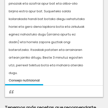
pinaziak eta azafrai apur bat eta oliba-olio
birjina estra apur bat. Suqueteko salda
koilarakada handi bat botako diegu xehatutako
horiei eta gero dena lapikora bota eta zirkuluak
eginez nahastuko dugu (arraina apurtu ez
dadin) eta horrela zapore guztiak ongi
bateratzeko. Itsaskiak pataten eta arrainaren
artean jarriko ditugu. Beste 3 minutuz egosten
utzi, perrexil txikitua bota eta mahaira aterako
dugu.
Consejo nutricional
Tenemos más recetas que recomendarte