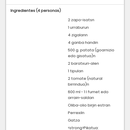
Ingredientes
(4 personas)
2 zapo-isatsn
1 urraburun
4 zigalann
4 ganba handin
500 g. patata (goarnizio
edo gisatua)n
2 baratxuri-alen
1 tipulan
2 tomate (natural
birrindua)n
600 ml - 1 l fumet edo
arrain-saldan
Oliba-olio birjin estran
Perrexiln
Gatza
<strong>Pikatua: