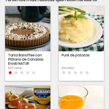
Tarta Banoffee con
Puré de patatas
Plátano de Canarias
Eroski NATUR
8372 visitas
2121 visitas