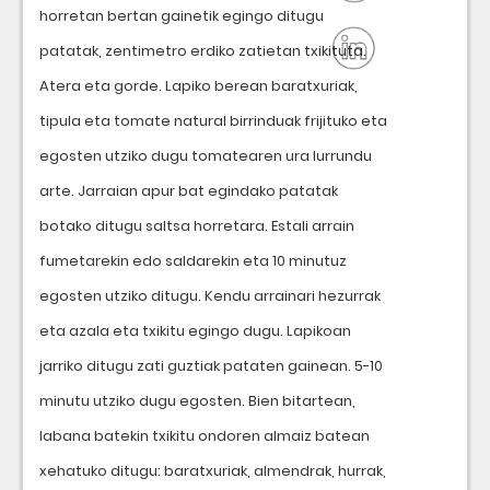
horretan bertan gainetik egingo ditugu
patatak, zentimetro erdiko zatietan txikituta.
Atera eta gorde. Lapiko berean baratxuriak,
tipula eta tomate natural birrinduak frijituko eta
egosten utziko dugu tomatearen ura lurrundu
arte. Jarraian apur bat egindako patatak
botako ditugu saltsa horretara. Estali arrain
fumetarekin edo saldarekin eta 10 minutuz
egosten utziko ditugu. Kendu arrainari hezurrak
eta azala eta txikitu egingo dugu. Lapikoan
jarriko ditugu zati guztiak pataten gainean. 5-10
minutu utziko dugu egosten. Bien bitartean,
labana batekin txikitu ondoren almaiz batean
xehatuko ditugu: baratxuriak, almendrak, hurrak,