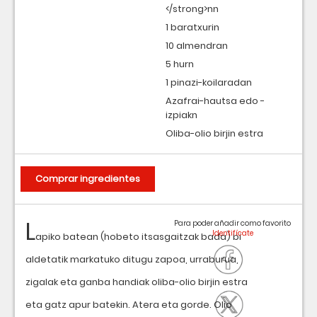
</strong>nn
1 baratxurin
10 almendran
5 hurn
1 pinazi-koilaradan
Azafrai-hautsa edo -
izpiakn
Oliba-olio birjin estra
Comprar ingredientes
L
Para poder añadir como favorito
apiko batean (hobeto itsasgaitzak bada) bi
aldetatik markatuko ditugu zapoa, urraburua,
zigalak eta ganba handiak oliba-olio birjin estra
eta gatz apur batekin. Atera eta gorde. Olio