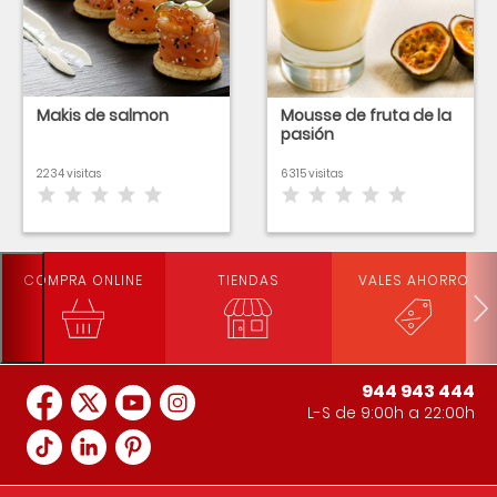
Makis de salmon
Mousse de fruta de la
pasión
2234 visitas
6315 visitas
COMPRA ONLINE
TIENDAS
VALES AHORRO
944 943 444
L-S de 9:00h a 22:00h