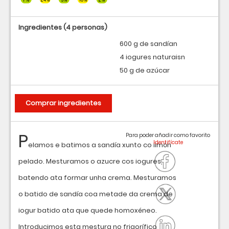
Ingredientes
(4 personas)
600 g de sandían
4 iogures naturaisn
50 g de azúcar
Comprar ingredientes
P
Para poder añadir como favorito
elamos e batimos a sandía xunto co limón
pelado. Mesturamos o azucre cos iogures,
batendo ata formar unha crema. Mesturamos
o batido de sandía coa metade da crema de
iogur batido ata que quede homoxéneo.
Introducimos esta mestura no frigorífico