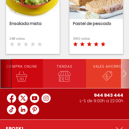
Ensalada mixta
Pastel de pescado
2481 visitas
31910 visitas
COMPRA ONLINE
TIENDAS
VALES AHORRO
944 943 444
L-S de 9:00h a 22:00h
EROSKI