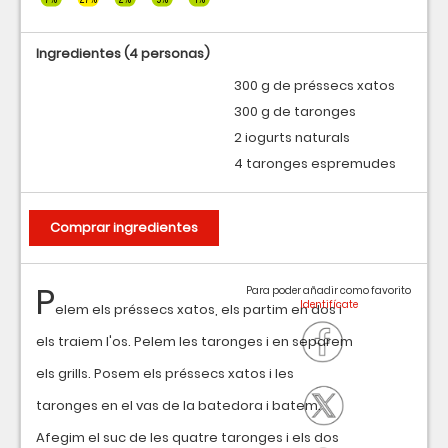
Ingredientes
(4 personas)
300 g de préssecs xatos
300 g de taronges
2 iogurts naturals
4 taronges espremudes
Comprar ingredientes
P
Para poder añadir como favorito
elem els préssecs xatos, els partim en dos i
els traiem l'os. Pelem les taronges i en separem
els grills. Posem els préssecs xatos i les
taronges en el vas de la batedora i batem.
Afegim el suc de les quatre taronges i els dos