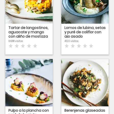
Tartar de langostinos,
Lomos de lubina, setas
aguacate y mango
y puré de coliflor con
con aliño de mostaza
ajo asado
6688 visitas
4120 visitas
Pulpo a la plancha con
Berenjenas glaseadas