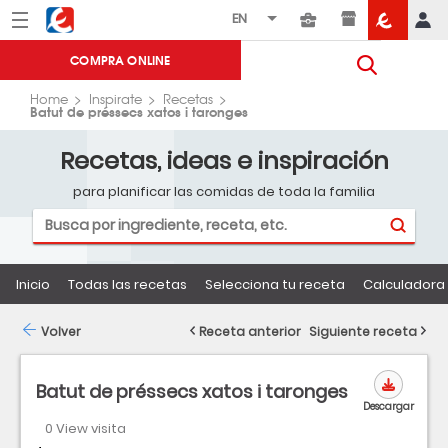
Menú
Eroski
COMPRA ONLINE
Home
Inspirate
Recetas
Batut de préssecs xatos i taronges
Recetas, ideas e inspiración
para planificar las comidas de toda la familia
Inicio
Todas las recetas
Selecciona tu receta
Calculadora 
Volver
Receta anterior
Siguiente receta
Batut de préssecs xatos i taronges
Descargar
0 View visita