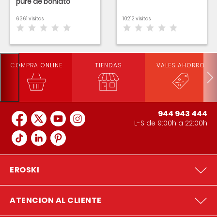
puré de boniato
6361 visitas
10212 visitas
COMPRA ONLINE
TIENDAS
VALES AHORRO
944 943 444
L-S de 9:00h a 22:00h
EROSKI
ATENCION AL CLIENTE