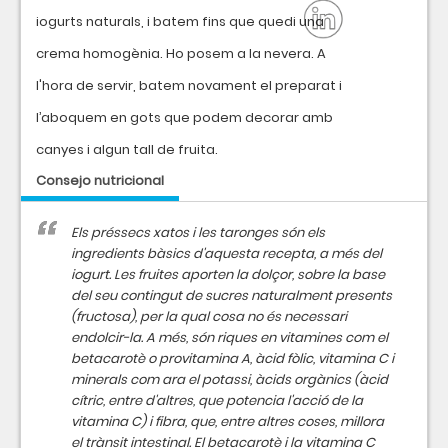
iogurts naturals, i batem fins que quedi una
crema homogènia. Ho posem a la nevera. A
l'hora de servir, batem novament el preparat i
l’aboquem en gots que podem decorar amb
canyes i algun tall de fruita.
Consejo nutricional
Els préssecs xatos i les taronges són els
ingredients bàsics d'aquesta recepta, a més del
iogurt. Les fruites aporten la dolçor, sobre la base
del seu contingut de sucres naturalment presents
(fructosa), per la qual cosa no és necessari
endolcir-la. A més, són riques en vitamines com el
betacarotè o provitamina A, àcid fòlic, vitamina C i
minerals com ara el potassi, àcids orgànics (àcid
cítric, entre d'altres, que potencia l'acció de la
vitamina C) i fibra, que, entre altres coses, millora
el trànsit intestinal. El betacarotè i la vitamina C