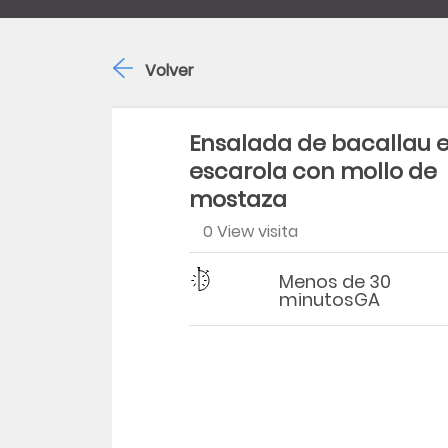
Volver
Ensalada de bacallau 
escarola con mollo de
mostaza
0 View visita
Dificultad
Tiempo
Menos de 30
minutosGA