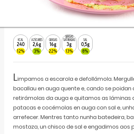
GRASAS
KCAL
AZÚCARES
GRASAS
SATURADAS
SAL
240
2,6g
16g
3g
0,5g
12%
3%
22%
13%
8%
L
impamos a escarola e defollámola. Mergull
bacallau en auga quente e, cando se poidan q
retirámolas da auga e quitamos as láminas 
patacas e cocémolas en auga con sal e, unh
arrefecer. Mentres tanto nunha batedeira, ba
mostaza, un chisco de sal e engadimos aos 