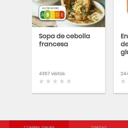
NUTRI-SCORE
Sopa de cebolla
En
francesa
de
gl
s
4357 visitas
244
COMPRA ONLINE
TIENDAS