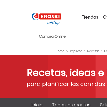
Tiendas
O
Compra Online
E
Home
Inspirate
Recetas
Recetas, ideas e
para planificar las comidas 
Inicio
Todas las recetas
Sel