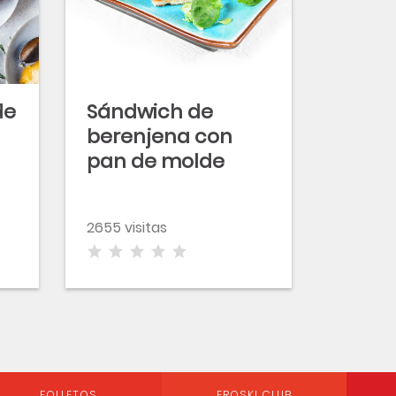
de
Sándwich de
berenjena con
pan de molde
100% natural sin
corteza
2655 visitas
FOLLETOS
EROSKI CLUB