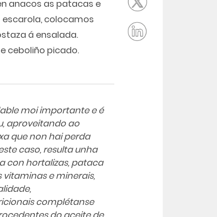
 en anacos as patacas e
 escarola, colocamos
ostaza á ensalada.
e ceboliño picado.
able moi importante e é
u, aproveitando ao
xa que non hai perda
Neste caso, resulta unha
 con hortalizas, pataca
s vitaminas e minerais,
alidade,
ricionais complétanse
rocedentes do aceite de