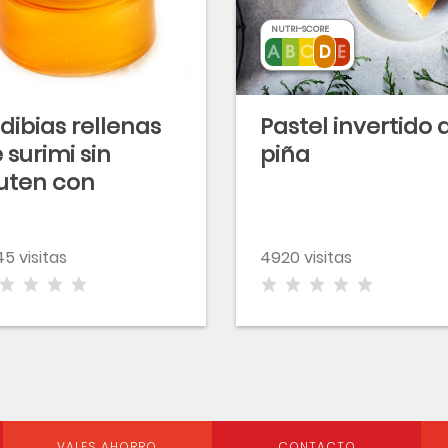
NUTRI-SCORE
dibias rellenas
Pastel invertido 
 surimi sin
piña
uten con
almón
5 visitas
4920 visitas
VALES AHORRO
CONTACTO