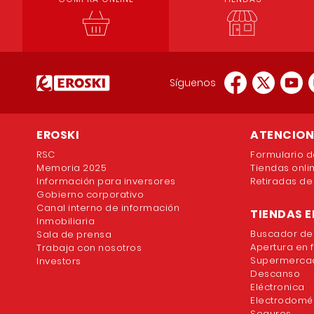
Síguenos
EROSKI
ATENCION 
RSC
Formulario d
Memoria 2025
Tiendas onli
Información para inversores
Retiradas de
Gobierno corporativo
Canal interno de información
TIENDAS E
Inmobiliaria
Buscador de
Sala de prensa
Apertura en 
Trabaja con nosotros
Supermercad
Investors
Descanso
Eléctronica
Electrodomé
Seguros