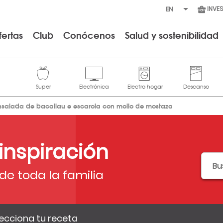
INVE
fertas
Club
Conócenos
Salud y sostenibilidad
nsalada de bacallau e escarola con mollo de mostaza
 inspiración
de toda la familia
ecciona tu receta