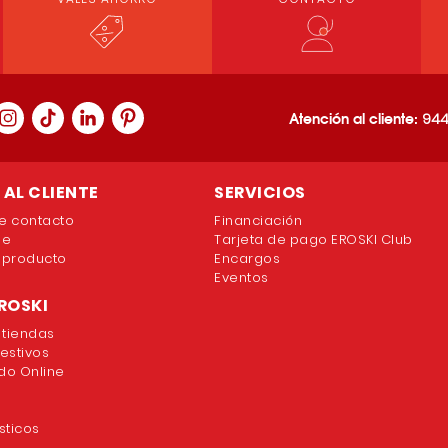
Atención al cliente:
944
AL CLIENTE
SERVICIOS
e contacto
Financiación
ne
Tarjeta de pago EROSKI Club
 producto
Encargos
Eventos
ROSKI
 tiendas
festivos
o Online
sticos