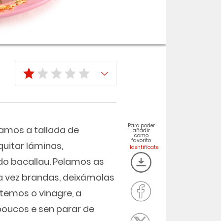
Para poder
amos a tallada de
añadir
como
favorito
uitar láminas,
do bacallau. Pelamos as
a vez brandas, deixámolas
temos o vinagre, a
poucos e sen parar de