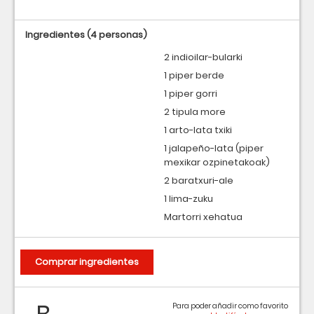
Ingredientes
(4 personas)
2 indioilar-bularki
1 piper berde
1 piper gorri
2 tipula more
1 arto-lata txiki
1 jalapeño-lata (piper
mexikar ozpinetakoak)
2 baratxuri-ale
1 lima-zuku
Martorri xehatua
Comprar ingredientes
Para poder añadir como favorito