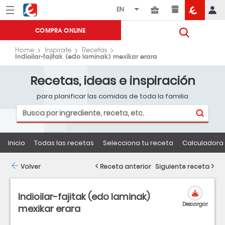
Menú
Eroski
COMPRA ONLINE
Home
Inspirate
Recetas
Indioilar-fajitak (edo laminak) mexikar erara
Recetas, ideas e inspiración
para planificar las comidas de toda la familia
Inicio
Todas las recetas
Selecciona tu receta
Calculadora 
Volver
Receta anterior
Siguiente receta
Indioilar-fajitak (edo laminak)
Descargar
mexikar erara