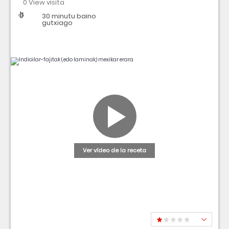
0 View visita
Dificultad
Tiempo
30 minutu baino
gutxiago
Ver vídeo de la receta