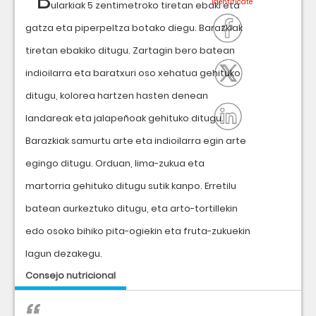
B
ularkiak 5 zentimetroko tiretan ebaki eta
gatza eta piperpeltza botako diegu. Barazkiak
tiretan ebakiko ditugu. Zartagin bero batean
indioilarra eta baratxuri oso xehatua gehituko
ditugu, kolorea hartzen hasten denean
landareak eta jalapeñoak gehituko ditugu.
Barazkiak samurtu arte eta indioilarra egin arte
egingo ditugu. Orduan, lima-zukua eta
martorria gehituko ditugu sutik kanpo. Erretilu
batean aurkeztuko ditugu, eta arto-tortillekin
edo osoko bihiko pita-ogiekin eta fruta-zukuekin
lagun dezakegu.
Consejo nutricional