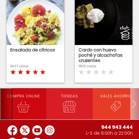
Ensalada de cítricos
Cardo con huevo
poché y alcachofas
crujientes
5607 visitas
11835 visitas
COMPRA ONLINE
TIENDAS
VALES AHORRO
944 943 444
L-S de 9:00h a 22:00h