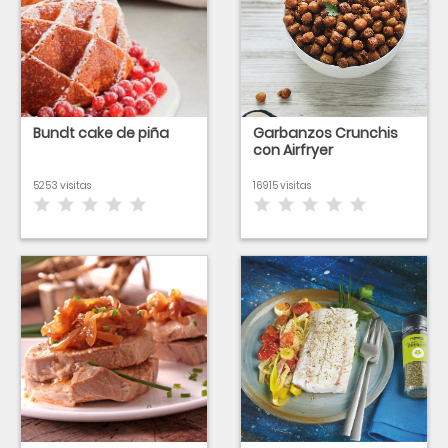
Bundt cake de piña
Garbanzos Crunchis
con Airfryer
5253 visitas
16915 visitas