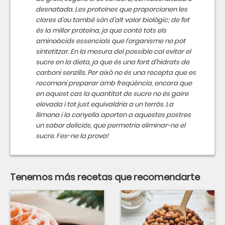
desnatada. Les proteïnes que proporcionen les
clares d'ou també són d'alt valor biològic; de fet
és la millor proteïna, ja que conté tots els
aminoàcids essencials que l'organisme no pot
sintetitzar. En la mesura del possible cal evitar el
sucre en la dieta, ja que és una font d'hidrats de
carboni senzills. Per això no és una recepta que es
recomani preparar amb freqüència, encara que
en aquest cas la quantitat de sucre no és gaire
elevada i tot just equivaldria a un terròs. La
llimona i la canyella aporten a aquestes postres
un sabor deliciós, que permetria eliminar-ne el
sucre. Fes-ne la prova!
Tenemos más recetas que recomendarte