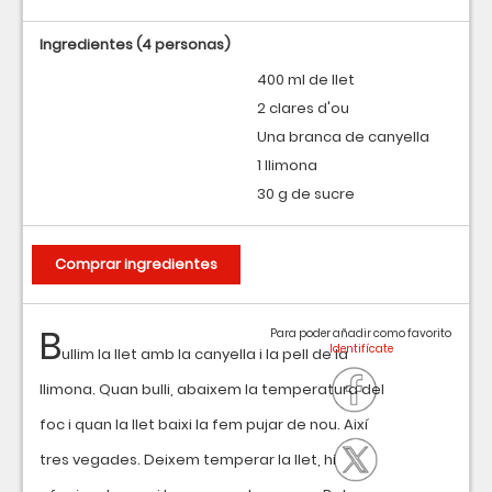
Ingredientes
(4 personas)
400 ml de llet
2 clares d'ou
Una branca de canyella
1 llimona
30 g de sucre
Comprar ingredientes
B
Para poder añadir como favorito
ullim la llet amb la canyella i la pell de la
llimona. Quan bulli, abaixem la temperatura del
foc i quan la llet baixi la fem pujar de nou. Així
tres vegades. Deixem temperar la llet, hi