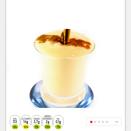
GRASAS
KCAL
AZÚCARES
GRASAS
SATURADAS
SAL
113
14g
3,7g
2g
0,1g
6%
16%
5%
10%
1%