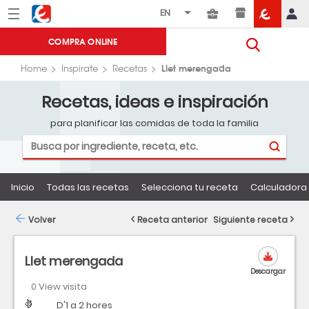
Menú
Eroski
COMPRA ONLINE
Llet merengada
Home
Inspirate
Recetas
Recetas, ideas e inspiración
para planificar las comidas de toda la familia
Inicio
Todas las recetas
Selecciona tu receta
Calculadora 
Volver
Receta anterior
Siguiente receta
Llet merengada
Descargar
0 View visita
Dificultad
Tiempo
D'1 a 2 hores