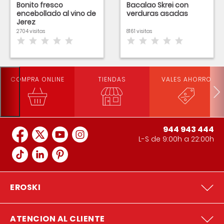
Bonito fresco
Bacalao Skrei con
encebollado al vino de
verduras asadas
Jerez
2704 visitas
8161 visitas
COMPRA ONLINE
TIENDAS
VALES AHORRO
944 943 444
L-S de 9:00h a 22:00h
EROSKI
ATENCION AL CLIENTE