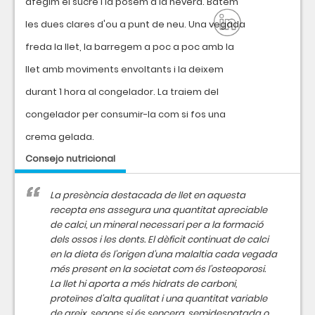
afegim el sucre i la posem a la nevera. Batem
les dues clares d'ou a punt de neu. Una vegada
freda la llet, la barregem a poc a poc amb la
llet amb moviments envoltants i la deixem
durant 1 hora al congelador. La traiem del
congelador per consumir-la com si fos una
crema gelada.
Consejo nutricional
La presència destacada de llet en aquesta
recepta ens assegura una quantitat apreciable
de calci, un mineral necessari per a la formació
dels ossos i les dents. El dèficit continuat de calci
en la dieta és l'origen d'una malaltia cada vegada
més present en la societat com és l'osteoporosi.
La llet hi aporta a més hidrats de carboni,
proteïnes d'alta qualitat i una quantitat variable
de greix, segons si és sencera, semidesnatada o