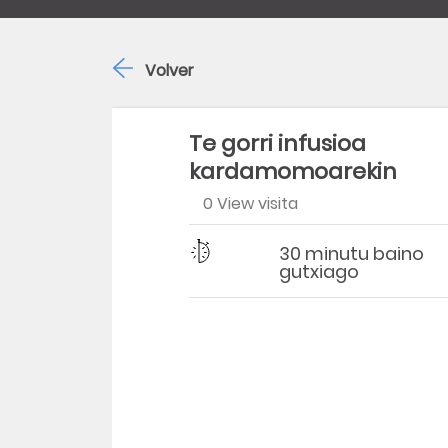
Volver
Te gorri infusioa
kardamomoarekin
0 View visita
Dificultad
Tiempo
30 minutu baino
gutxiago