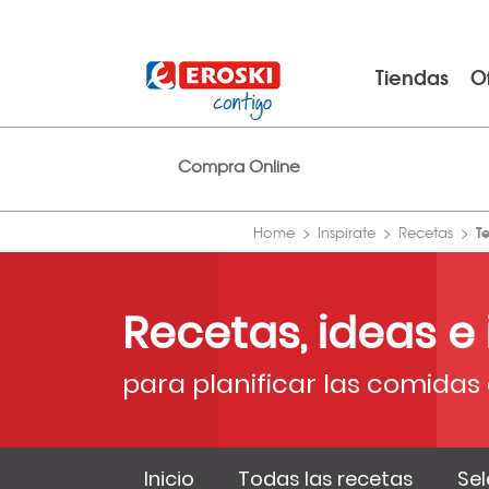
Tiendas
O
Compra Online
T
Home
Inspirate
Recetas
Recetas, ideas e
para planificar las comidas 
Inicio
Todas las recetas
Sel