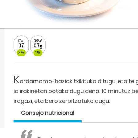
KCAL
GRASAS
37
0,7g
2%
1%
K
ardamomo-haziak txikituko ditugu, eta te go
ia irakinetan botako dugu dena. 10 minutuz be
iragazi, eta bero zerbitzatuko dugu.
Consejo nutricional