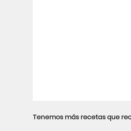
LinkedIn
Tenemos más recetas que r