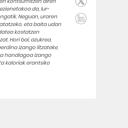
ien kontsumitzen diren
ezienetakoa da, lur-
ngatik. Neguan, uraren
atatzeko, eta baita udan
edatea kostatzen
t. Hori bai, azukrea,
berdina izango litzateke,
tza handiagoa izango
ta kaloriak erantsiko