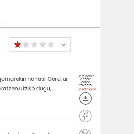
Para poder
rriarekin nahasi. Gero, ur
añadir
como
favorito
ratzen utziko dugu,