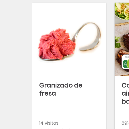
NU
Granizado de
Co
fresa
ai
ba
14 visitas
891