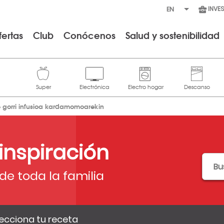
INVE
fertas
Club
Conócenos
Salud y sostenibilidad
e gorri infusioa kardamomoarekin
 inspiración
de toda la familia
ecciona tu receta