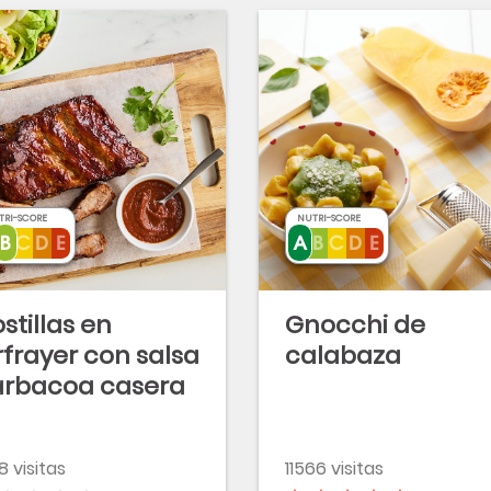
TRI-SCORE
NUTRI-SCORE
stillas en
Gnocchi de
rfrayer con salsa
calabaza
rbacoa casera
8 visitas
11566 visitas