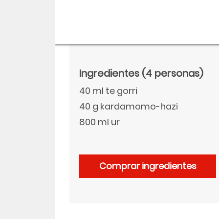
Ingredientes
(4 personas)
40 ml te gorri
40 g kardamomo-hazi
800 ml ur
Descargar
Comprar ingredientes
Facebook
Twitter