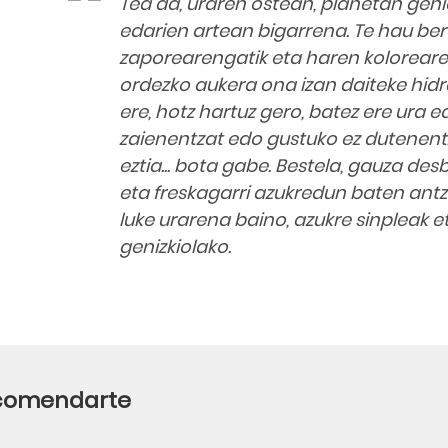
Tea da, uraren ostean, planetan geh
edarien artean bigarrena. Te hau ber
zaporearengatik eta haren koloreare
ordezko aukera ona izan daiteke hidr
ere, hotz hartuz gero, batez ere ura 
zaienentzat edo gustuko ez dutenentza
eztia... bota gabe. Bestela, gauza des
eta freskagarri azukredun baten an
luke urarena baino, azukre sinpleak e
genizkiolako.
ecomendarte