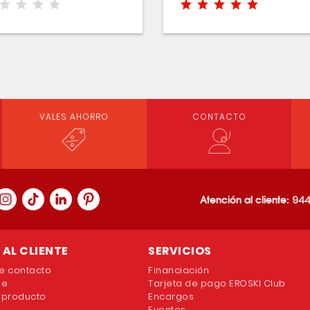
VALES AHORRO
CONTACTO
Atención al cliente:
944
AL CLIENTE
SERVICIOS
e contacto
Financiación
ne
Tarjeta de pago EROSKI Club
 producto
Encargos
Eventos