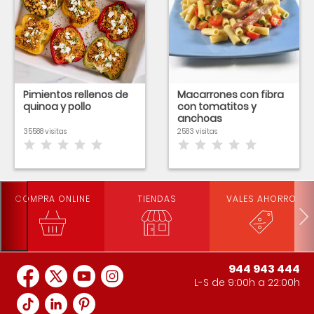
Pimientos rellenos de
Macarrones con fibra
quinoa y pollo
con tomatitos y
anchoas
35588 visitas
2583 visitas
COMPRA ONLINE
TIENDAS
VALES AHORRO
944 943 444
L-S de 9:00h a 22:00h