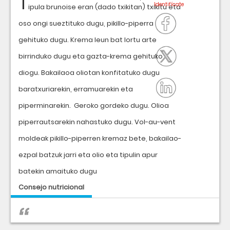
T
ipula brunoise eran (dado txikitan) txikitu eta
oso ongi sueztituko dugu, pikillo-piperra
gehituko dugu. Krema leun bat lortu arte
birrinduko dugu eta gazta-krema gehituko
diogu. Bakailaoa oliotan konfitatuko dugu
baratxuriarekin, erramuarekin eta
piperminarekin. Geroko gordeko dugu. Olioa
piperrautsarekin nahastuko dugu. Vol-au-vent
moldeak pikillo-piperren kremaz bete, bakailao-
ezpal batzuk jarri eta olio eta tipulin apur
batekin amaituko dugu
Consejo nutricional