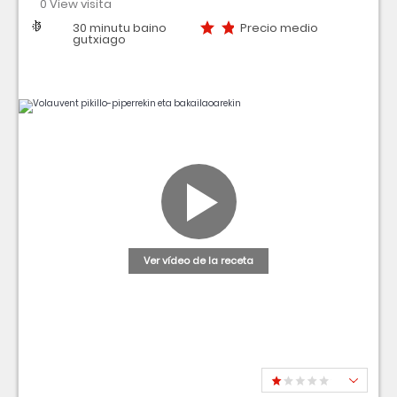
0 View visita
Dificultad
Tiempo
Precio medio
30 minutu baino
Precio medio
gutxiago
Ver vídeo de la receta