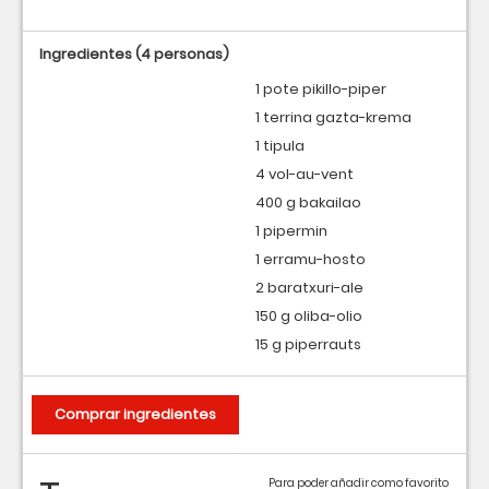
Ingredientes
(4 personas)
1 pote pikillo-piper
1 terrina gazta-krema
1 tipula
4 vol-au-vent
400 g bakailao
1 pipermin
1 erramu-hosto
2 baratxuri-ale
150 g oliba-olio
15 g piperrauts
Comprar ingredientes
Para poder añadir como favorito