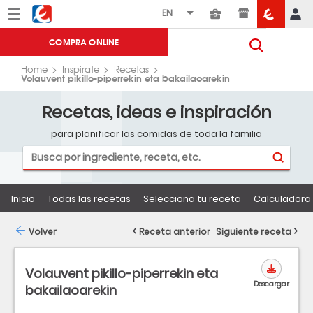
Menú
Eroski
COMPRA ONLINE
Home
Inspirate
Recetas
Volauvent pikillo-piperrekin eta bakailaoarekin
Recetas, ideas e inspiración
para planificar las comidas de toda la familia
Inicio
Todas las recetas
Selecciona tu receta
Calculadora 
Volver
Receta anterior
Siguiente receta
Volauvent pikillo-piperrekin eta
Descargar
bakailaoarekin