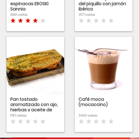
espinacas EROSKI
del piquillo con jamón
Sannia
ibérico
5561 visitas
3177 visitas
Pan tostado
Café moca
aromatizado con ajo,
(mocaccino)
hierbas y aceite de
oliva
1797 visitas
3430 visitas