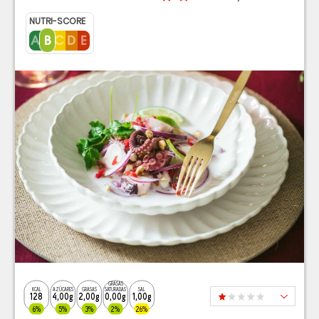
NUTRI-SCORE
GRASAS
KCAL
AZÚCARES
GRASAS
SATURADAS
SAL
128
4,00g
2,00g
0,00g
1,00g
6%
5%
3%
2%
26%