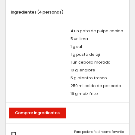
Ingredientes
(4 personas)
4 un pata de pulpo cocido
5 un lima
1 g sal
1 g pasta de ají
1 un cebolla morada
10 g jengibre
5 g cilantro fresco
250 ml caldo de pescado
15 g maíz frito
Comprar ingredientes
Para poder añadir como favorito