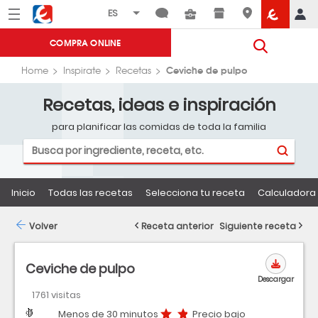
Menú
Eroski
COMPRA ONLINE
Ceviche de pulpo
Home
Inspirate
Recetas
Recetas, ideas e inspiración
para planificar las comidas de toda la familia
Inicio
Todas las recetas
Selecciona tu receta
Calculadora 
Volver
Receta anterior
Siguiente receta
Ceviche de pulpo
Descargar
1761 visitas
Dificultad
Tiempo
Precio bajo
Menos de 30 minutos
Precio bajo