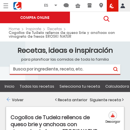
Menú
Eroski
COMPRA ONLINE
Home
Inspirate
Recetas
Cogollos de Tudela rellenos de queso brie y anchoas con
vinagreta de fresas EROSKI NATUR
Recetas, ideas e inspiración
para planificar las comidas de toda la familia
Inicio
Todas las recetas
Selecciona tu receta
Calculadora 
Volver
Receta anterior
Siguiente receta
Cogollos de Tudela rellenos de
Descargar
queso brie y anchoas con