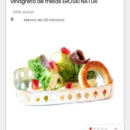
vinagreta de fresas EROSKI NATUR
5610 visitas
Dificultad
Tiempo
Menos de 30 minutos