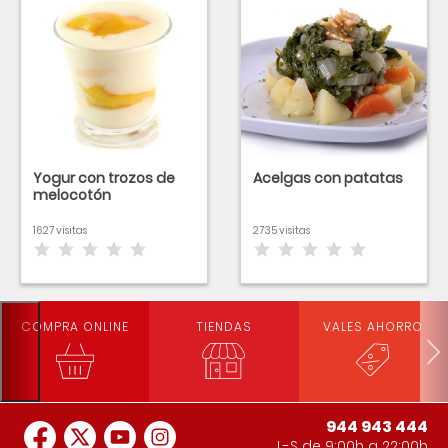
Yogur con trozos de
Acelgas con patatas
melocotón
1627 visitas
2735 visitas
COMPRA ONLINE
TIENDAS
VALES AHORRO
944 943 444
L-S de 9:00h a 22:00h