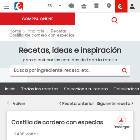
Menú
Eroski
COMPRA ONLINE
Home
Inspirate
Recetas
Costilla de cordero con especias
Recetas, ideas e inspiración
para planificar las comidas de toda la familia
Inicio
Todas las recetas
Selecciona tu receta
Calculadora 
Volver
Receta anterior
Siguiente receta
Costilla de cordero con especias
Descargar
2498 visitas