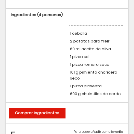
Ingredientes
(4 personas)
1 cebolla
2 patatas para freír
60 ml aceite de oliva
1 pizca sal
1 pizca romero seco
101 g pimiento choricero
seco
1 pizca pimienta
600 g chuletillas de cerdo
Comprar ingredientes
Para poder añadir como favorito