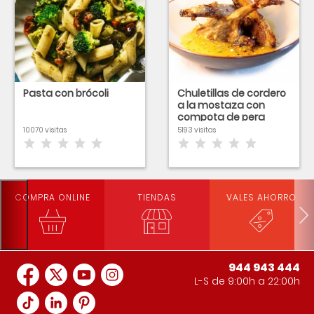
Pasta con brócoli
Chuletillas de cordero
a la mostaza con
compota de pera
EROSKI NATUR
10070 visitas
5193 visitas
COMPRA ONLINE
TIENDAS
VALES AHORRO
944 943 444
L-S de 9:00h a 22:00h