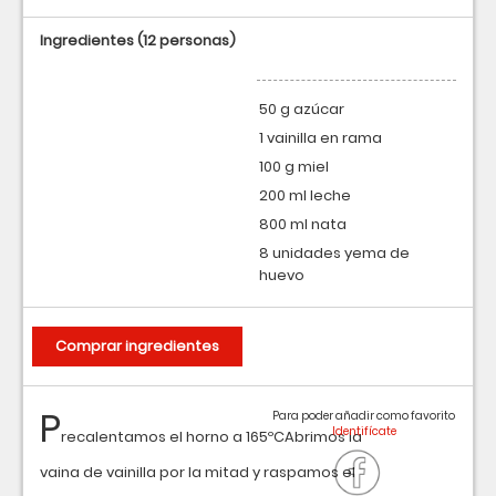
Ingredientes
(12 personas)
50 g azúcar
1 vainilla en rama
100 g miel
200 ml leche
800 ml nata
8 unidades yema de
huevo
Comprar ingredientes
P
Para poder añadir como favorito
recalentamos el horno a 165ºCAbrimos la
vaina de vainilla por la mitad y raspamos el