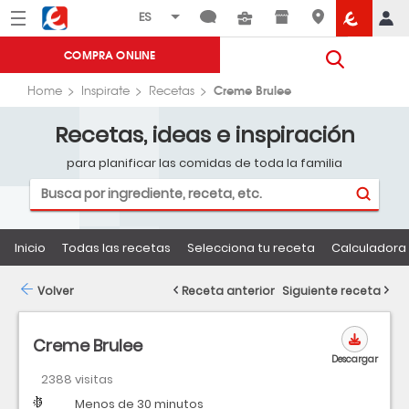
Menú
Eroski
COMPRA ONLINE
Creme Brulee
Home
Inspirate
Recetas
Recetas, ideas e inspiración
para planificar las comidas de toda la familia
Inicio
Todas las recetas
Selecciona tu receta
Calculadora 
Volver
Receta anterior
Siguiente receta
Creme Brulee
Descargar
2388 visitas
Dificultad
Tiempo
Menos de 30 minutos