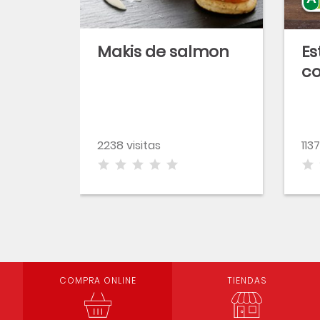
Makis de salmon
Es
co
2238 visitas
1137
COMPRA ONLINE
TIENDAS