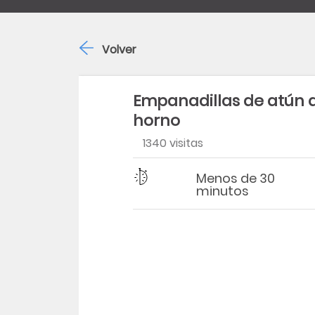
Volver
Empanadillas de atún a
horno
1340 visitas
Dificultad
Tiempo
Menos de 30
minutos