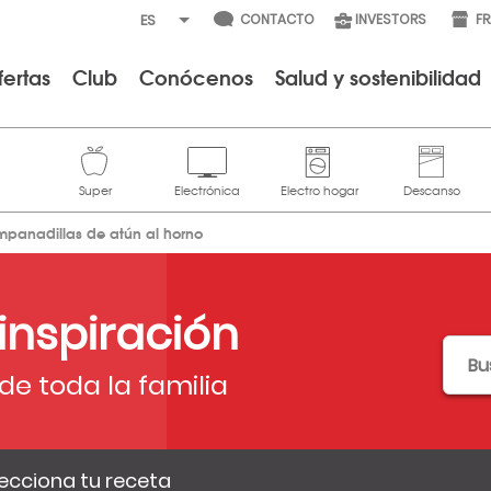
CONTACTO
INVESTORS
F
fertas
Club
Conócenos
Salud y sostenibilidad
mpanadillas de atún al horno
 inspiración
de toda la familia
ecciona tu receta