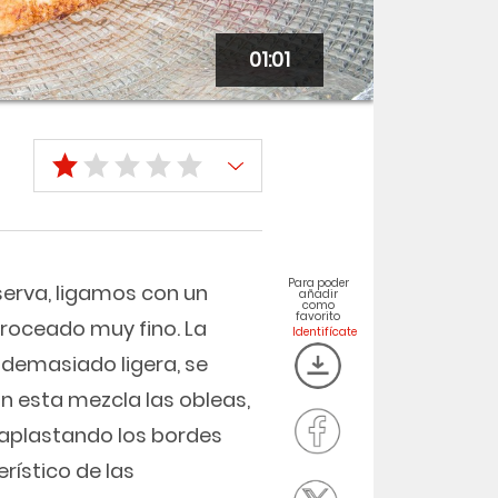
01:01
Para poder
serva, ligamos con un
añadir
como
favorito
roceado muy fino. La
 demasiado ligera, se
 esta mezcla las obleas,
 aplastando los bordes
rístico de las