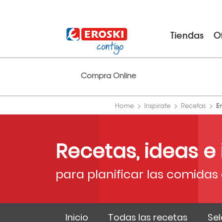
Tiendas
O
Compra Online
E
Home
Inspirate
Recetas
Recetas, ideas e
para planificar las comidas 
Inicio
Todas las recetas
Sel