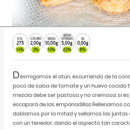
GRASAS
KCAL
AZÚCARES
GRASAS
SATURADAS
SAL
275
2,00g
10,00g
5,00g
0,00g
14%
3%
14%
22%
8%
D
esmigamos el atún, escurriendo de la con
poco de salsa de tomate y un huevo cocido t
mezcla debe ser pastosa y no cremosa: si es
escapará de las empanadillas.Rellenamos con
doblamos por la mitad y sellamos las juntas
con un tenedor, dando el aspecto tan caracte