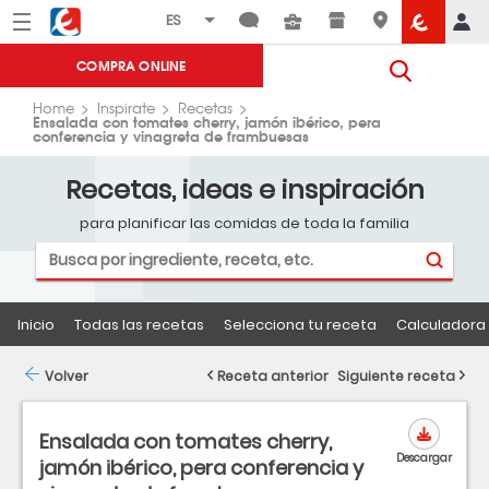
Menú
Eroski
COMPRA ONLINE
Home
Inspirate
Recetas
Ensalada con tomates cherry, jamón ibérico, pera
conferencia y vinagreta de frambuesas
Recetas, ideas e inspiración
para planificar las comidas de toda la familia
Inicio
Todas las recetas
Selecciona tu receta
Calculadora 
Volver
Receta anterior
Siguiente receta
Ensalada con tomates cherry,
Descargar
jamón ibérico, pera conferencia y