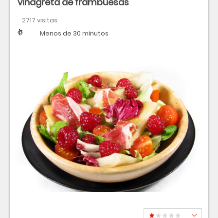
vinagreta de frambuesas
2717 visitas
Dificultad
Tiempo
Menos de 30 minutos