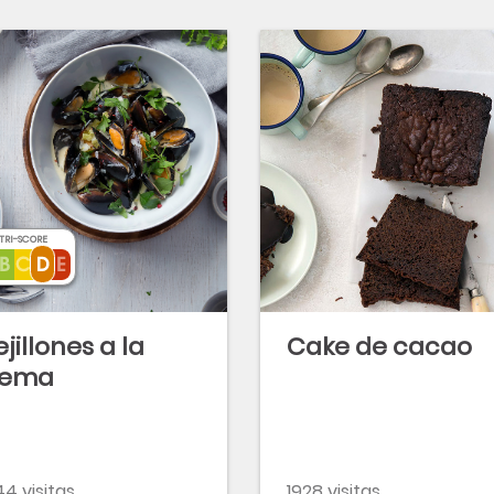
TRI-SCORE
jillones a la
Cake de cacao
rema
4 visitas
1928 visitas