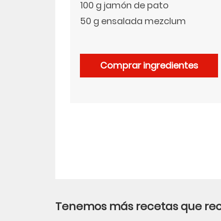
100 g jamón de pato
50 g ensalada mezclum
LinkedIn
Comprar ingredientes
Tenemos más recetas que r