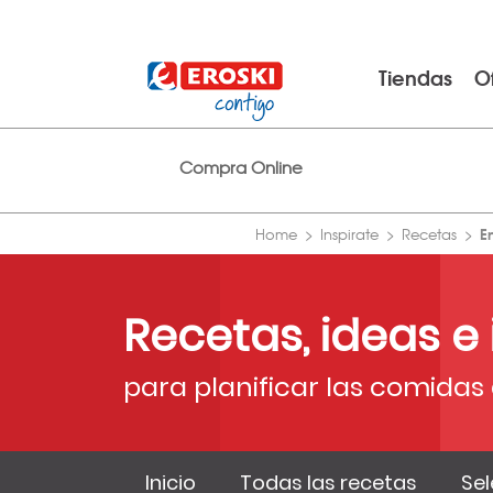
Tiendas
O
Compra Online
E
Home
Inspirate
Recetas
Recetas, ideas e
para planificar las comidas 
Inicio
Todas las recetas
Sel