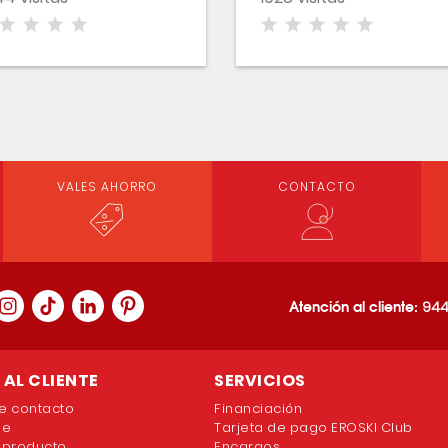
VALES AHORRO
CONTACTO
Atención al cliente:
944
AL CLIENTE
SERVICIOS
e contacto
Financiación
ne
Tarjeta de pago EROSKI Club
 producto
Encargos