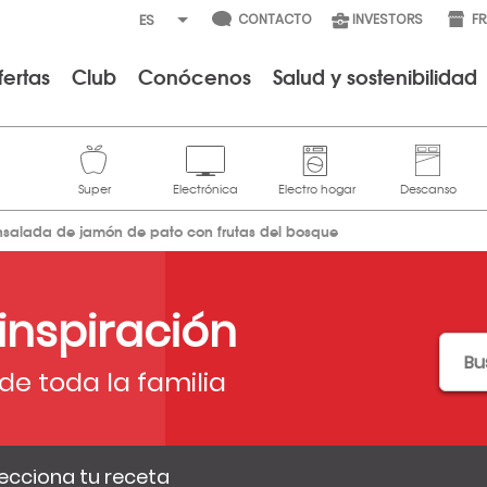
CONTACTO
INVESTORS
F
fertas
Club
Conócenos
Salud y sostenibilidad
nsalada de jamón de pato con frutas del bosque
 inspiración
de toda la familia
ecciona tu receta