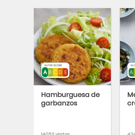
NUTRI-SCORE
NU
Hamburguesa de
Me
garbanzos
c
14053 visitas
424