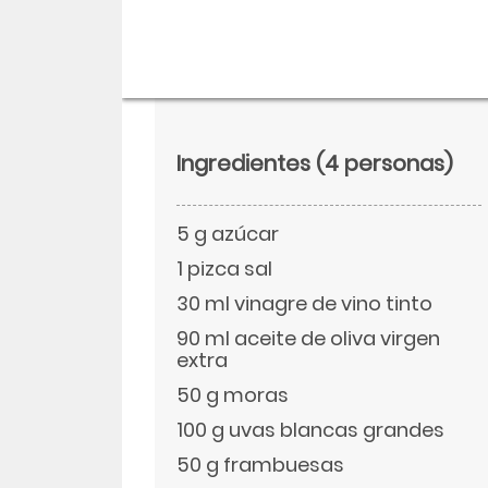
Ingredientes
(4 personas)
5 g azúcar
1 pizca sal
30 ml vinagre de vino tinto
90 ml aceite de oliva virgen
Descargar
extra
50 g moras
Facebook
100 g uvas blancas grandes
50 g frambuesas
Twitter