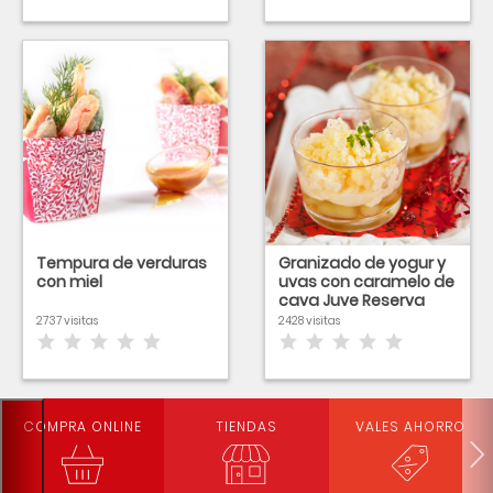
Tempura de verduras
Granizado de yogur y
con miel
uvas con caramelo de
cava Juve Reserva
Camps y tomillo
2737 visitas
2428 visitas
COMPRA ONLINE
TIENDAS
VALES AHORRO