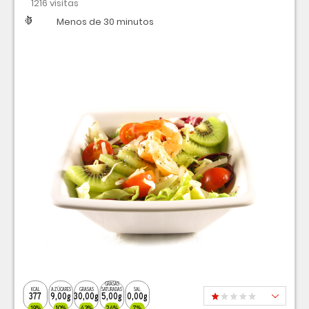
1216 visitas
Dificultad
Tiempo
Menos de 30 minutos
GRASAS
KCAL
AZÚCARES
GRASAS
SATURADAS
SAL
377
9,00g
30,00g
5,00g
0,00g
19%
10%
43%
24%
7%