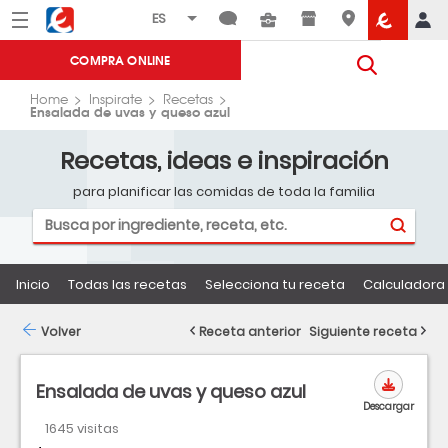
Menú
Eroski
COMPRA ONLINE
Home
Inspirate
Recetas
Ensalada de uvas y queso azul
Recetas, ideas e inspiración
para planificar las comidas de toda la familia
Inicio
Todas las recetas
Selecciona tu receta
Calculadora 
Volver
Receta anterior
Siguiente receta
Ensalada de uvas y queso azul
Descargar
1645 visitas