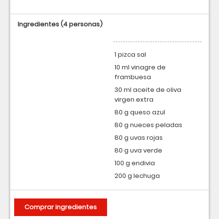
Ingredientes
(4 personas)
1 pizca sal
10 ml vinagre de
frambuesa
30 ml aceite de oliva
virgen extra
80 g queso azul
80 g nueces peladas
80 g uvas rojas
80 g uva verde
100 g endivia
200 g lechuga
Comprar ingredientes