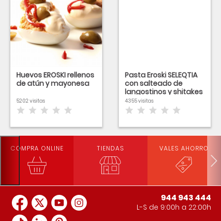
Huevos EROSKI rellenos
Pasta Eroski SELEQTIA
de atún y mayonesa
con salteado de
langostinos y shitakes
5202 visitas
4355 visitas
COMPRA ONLINE
TIENDAS
VALES AHORRO
944 943 444
L-S de 9:00h a 22:00h