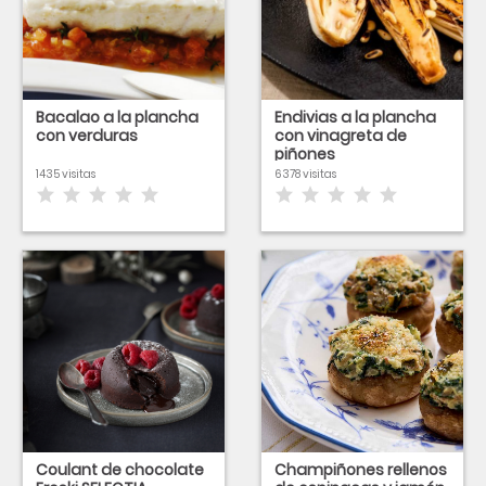
Bacalao a la plancha
Endivias a la plancha
con verduras
con vinagreta de
piñones
1435 visitas
6378 visitas
Coulant de chocolate
Champiñones rellenos