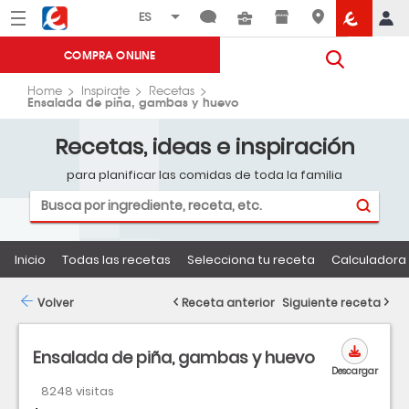
Menú
Eroski
COMPRA ONLINE
Home
Inspirate
Recetas
Ensalada de piña, gambas y huevo
Recetas, ideas e inspiración
para planificar las comidas de toda la familia
Inicio
Todas las recetas
Selecciona tu receta
Calculadora 
Volver
Receta anterior
Siguiente receta
Ensalada de piña, gambas y huevo
Descargar
8248 visitas