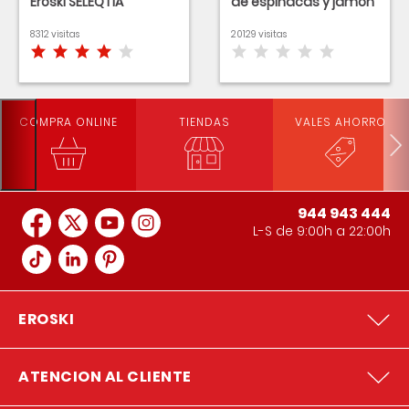
Eroski SELEQTIA
de espinacas y jamón
8312 visitas
20129 visitas
COMPRA ONLINE
TIENDAS
VALES AHORRO
944 943 444
L-S de 9:00h a 22:00h
EROSKI
ATENCION AL CLIENTE