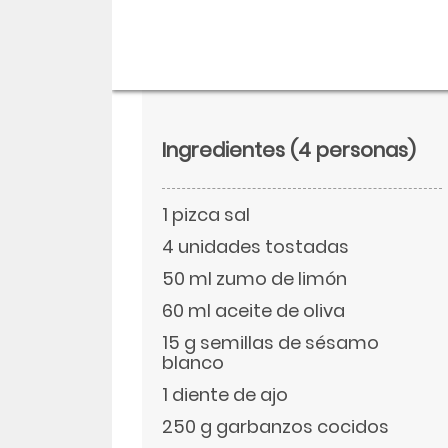
Ingredientes
(4 personas)
1 pizca sal
4 unidades tostadas
50 ml zumo de limón
60 ml aceite de oliva
Descargar
15 g semillas de sésamo
blanco
Facebook
1 diente de ajo
250 g garbanzos cocidos
Twitter