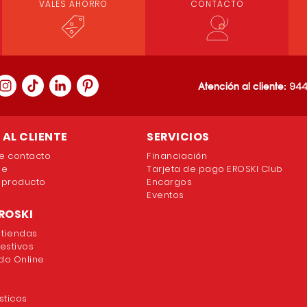
VALES AHORRO
CONTACTO
Atención al cliente:
944
AL CLIENTE
SERVICIOS
e contacto
Financiación
ne
Tarjeta de pago EROSKI Club
 producto
Encargos
Eventos
ROSKI
 tiendas
festivos
o Online
sticos