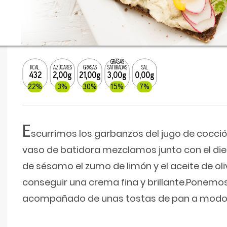
GRASAS
KCAL
AZÚCARES
GRASAS
SATURADAS
SAL
432
2,00g
21,00g
3,00g
0,00g
22%
3%
30%
15%
7%
E
scurrimos los garbanzos del jugo de cocció
vaso de batidora mezclamos junto con el dien
de sésamo el zumo de limón y el aceite de ol
conseguir una crema fina y brillante.Ponemos
acompañado de unas tostas de pan a modo 