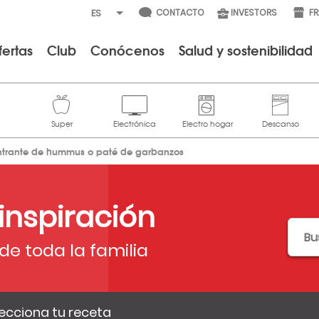
CONTACTO
INVESTORS
F
fertas
Club
Conócenos
Salud y sostenibilidad
ntrante de hummus o paté de garbanzos
 inspiración
de toda la familia
ecciona tu receta