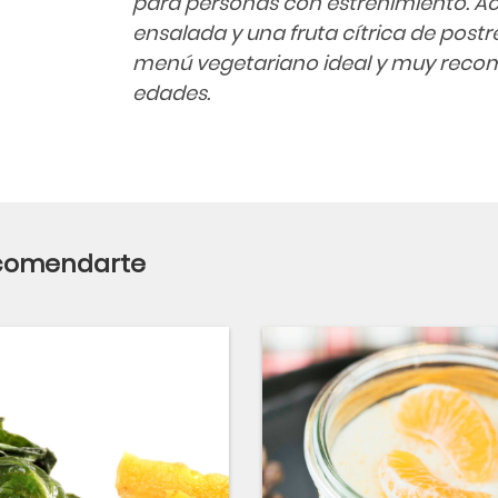
para personas con estreñimiento.
ensalada y una fruta cítrica de postr
menú vegetariano ideal y muy reco
edades.
ecomendarte