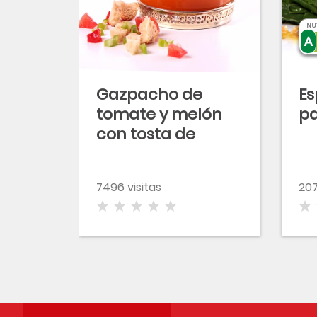
NU
Gazpacho de
Es
tomate y melón
p
con tosta de
aceitunas y
anchoas
7496 visitas
207