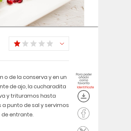
Para poder
n o de la conserva y en un
añadir
como
favorito
te de ajo, la cucharadita
iva y trituramos hasta
 a punto de sal y servimos
de entrante.