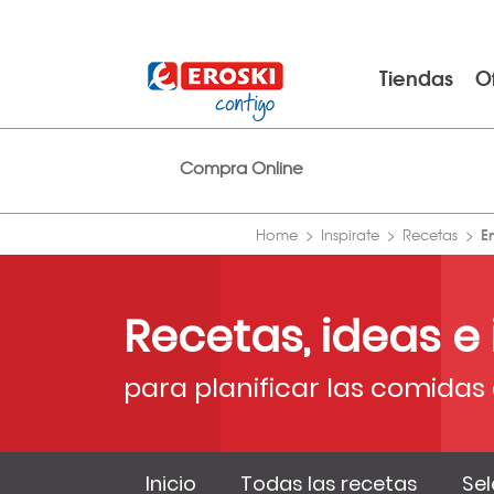
Tiendas
O
Compra Online
E
Home
Inspirate
Recetas
Recetas, ideas e
para planificar las comidas 
Inicio
Todas las recetas
Sel