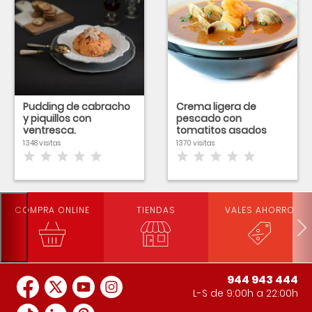
Pudding de cabracho
Crema ligera de
y piquillos con
pescado con
ventresca.
tomatitos asados
1348 visitas
1370 visitas
COMPRA ONLINE
TIENDAS
VALES AHORRO
944 943 444
L-S de 9:00h a 22:00h