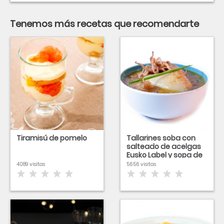
Tenemos más recetas que recomendarte
Tiramisú de pomelo
Tallarines soba con
salteado de acelgas
Eusko Label y sopa de
Txipiron
4089 visitas
5656 visitas