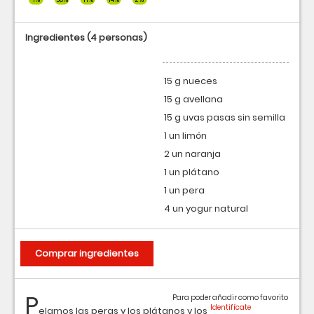
Ingredientes
(4 personas)
15 g nueces
15 g avellana
15 g uvas pasas sin semilla
1 un limón
2 un naranja
1 un plátano
1 un pera
4 un yogur natural
Comprar ingredientes
P
Para poder añadir como favorito
elamos las peras y los plátanos y los