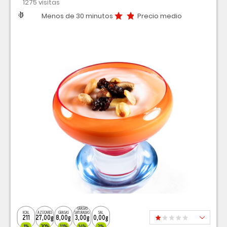
1275 visitas
Dificultad
Tiempo
Precio medio
Menos de 30 minutos
Precio medio
GRASAS
KCAL
AZÚCARES
GRASAS
SATURADAS
SAL
211
27,00g
8,00g
3,00g
0,00g
1%
30%
11%
14%
2%