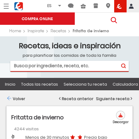
Menú
Eroski
COMPRA ONLINE
Fritatta de invierno
Home
Inspirate
Recetas
Recetas, ideas e inspiración
para planificar las comidas de toda la familia
Inicio
Todas las recetas
Selecciona tu receta
Calculadora 
Volver
Receta anterior
Siguiente receta
Fritatta de invierno
Descargar
4244 visitas
Dificultad
Tiempo
Precio bajo
Menos de 30 minutos
Precio bajo