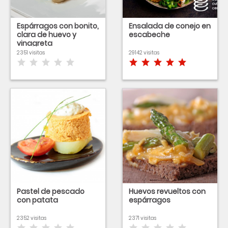
Espárragos con bonito,
Ensalada de conejo en
clara de huevo y
escabeche
vinagreta
2351 visitas
29142 visitas
Pastel de pescado
Huevos revueltos con
con patata
espárragos
2352 visitas
2371 visitas