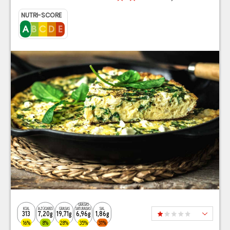
NUTRI-SCORE
GRASAS
KCAL
AZÚCARES
GRASAS
SATURADAS
SAL
313
7,20g
19,71g
6,96g
1,86g
16%
8%
28%
35%
31%