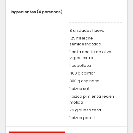
Ingredientes
(4 personas)
8 unidades huevo
125 ml leche
semidesnatada
1 cdta aceite de oliva
virgen extra
1 cebolleta
400 g coliflor
300 g espinaca
1 pizca sal
1 pizca pimienta recién
molida
75 g queso feta
1 pizca perejil