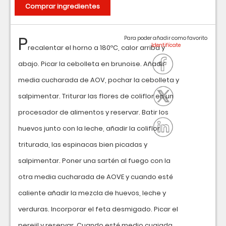
Comprar ingredientes
P
Para poder añadir como favorito
recalentar el horno a 180ºC, calor arriba y
abajo. Picar la cebolleta en brunoise. Añadir
media cucharada de AOV, pochar la cebolleta y
salpimentar. Triturar las flores de coliflor en un
procesador de alimentos y reservar. Batir los
huevos junto con la leche, añadir la coliflor
triturada, las espinacas bien picadas y
salpimentar. Poner una sartén al fuego con la
otra media cucharada de AOVE y cuando esté
caliente añadir la mezcla de huevos, leche y
verduras. Incorporar el feta desmigado. Picar el
perejil y reservar. Cuando esté medio cuajada