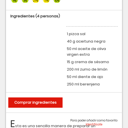
9%
5%
21%
11%
10%
Ingredientes
(4 personas)
1 pizca sal
40 g aceituna negra
50 ml aceite de oliva
virgen extra
15 g crema de sésamo
200 ml zumo de limón
50 ml diente de ajo
250 ml berenjena
Comprar ingredientes
E
Para poder añadir como favorito
sta es una sencilla manera de preparar un