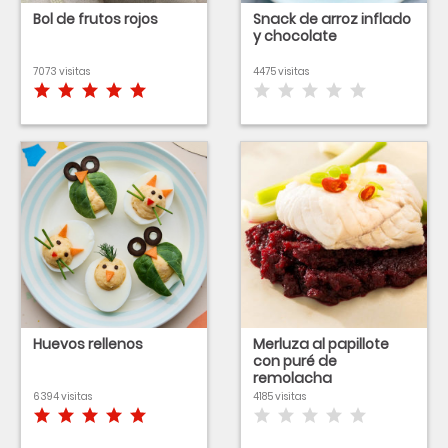
Bol de frutos rojos
Snack de arroz inflado
y chocolate
7073 visitas
4475 visitas
Huevos rellenos
Merluza al papillote
con puré de
remolacha
6394 visitas
4185 visitas