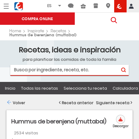
Menú
Eroski
COMPRA ONLINE
Home
Inspirate
Recetas
Hummus de berenjena (muttabal)
Recetas, ideas e inspiración
para planificar las comidas de toda la familia
Inicio
Todas las recetas
Selecciona tu receta
Calculadora 
Volver
Receta anterior
Siguiente receta
Hummus de berenjena (muttabal)
Descargar
2534 visitas