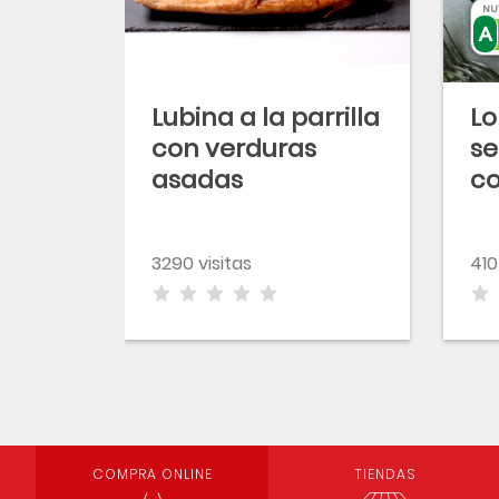
NU
Lubina a la parrilla
Lo
con verduras
se
asadas
co
a
3290 visitas
410
COMPRA ONLINE
TIENDAS