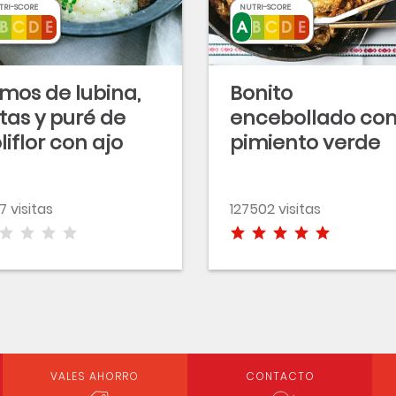
TRI-SCORE
NUTRI-SCORE
mos de lubina,
Bonito
tas y puré de
encebollado co
liflor con ajo
pimiento verde
sado
7 visitas
127502 visitas
VALES AHORRO
CONTACTO