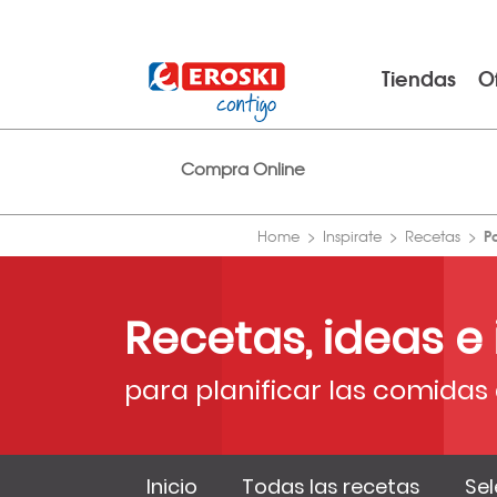
Tiendas
O
Compra Online
P
Home
Inspirate
Recetas
Recetas, ideas e
para planificar las comidas 
Inicio
Todas las recetas
Sel