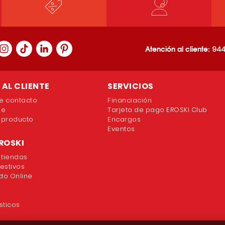
Atención al cliente:
944
AL CLIENTE
SERVICIOS
e contacto
Financiación
ne
Tarjeta de pago EROSKI Club
 producto
Encargos
Eventos
ROSKI
 tiendas
festivos
o Online
sticos