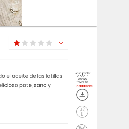
Para poder
o el aceite de las latillas
añadir
como
favorito
delicioso pate, sano y