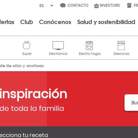
CONTACTO
INVESTORS
F
fertas
Club
Conócenos
Salud y sostenibilidad
ate de atún y anchoas
 inspiración
de toda la familia
ecciona tu receta