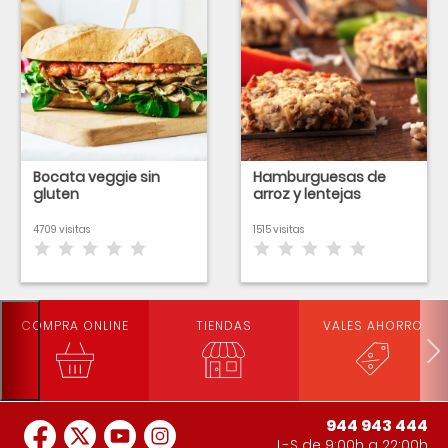
Bocata veggie sin
Hamburguesas de
gluten
arroz y lentejas
4709 visitas
1515 visitas
COMPRA ONLINE
TIENDAS
VALES AHORRO
944 943 444
L-S de 9:00h a 22:00h