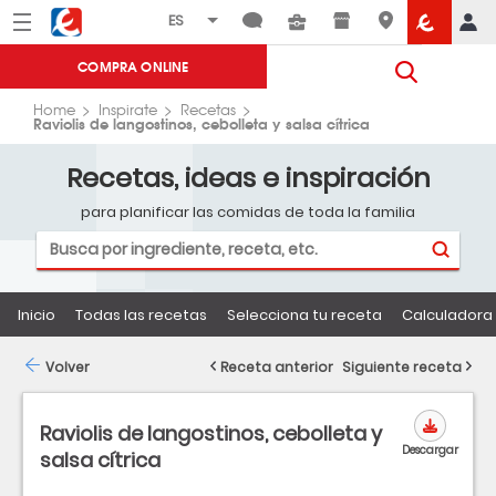
Menú
Eroski
COMPRA ONLINE
Home
Inspirate
Recetas
Raviolis de langostinos, cebolleta y salsa cítrica
Recetas, ideas e inspiración
para planificar las comidas de toda la familia
Inicio
Todas las recetas
Selecciona tu receta
Calculadora 
Volver
Receta anterior
Siguiente receta
Raviolis de langostinos, cebolleta y
Descargar
salsa cítrica