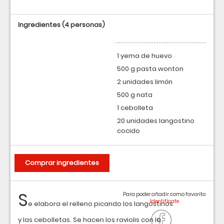
Ingredientes
(4 personas)
1 yema de huevo
500 g pasta wonton
2 unidades limón
500 g nata
1 cebolleta
20 unidades langostino
cocido
Comprar ingredientes
S
Para poder añadir como favorito
e elabora el relleno picando los langostinos
y las cebolletas. Se hacen los raviolis con la