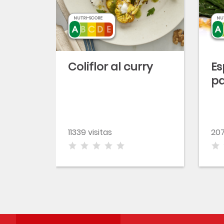
NUTRI-SCORE
NU
Coliflor al curry
Es
p
11339 visitas
207