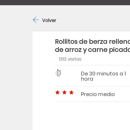
Volver
Rollitos de berza rellen
de arroz y carne picad
1313 visitas
Dificultad
Tiempo
De 30 minutos a 1
hora
Precio medio
Precio medio