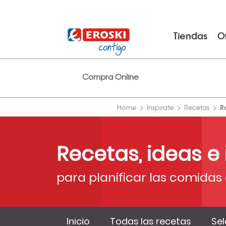
Tiendas
O
Compra Online
R
Home
Inspirate
Recetas
Recetas, ideas e
para planificar las comidas 
Inicio
Todas las recetas
Sel