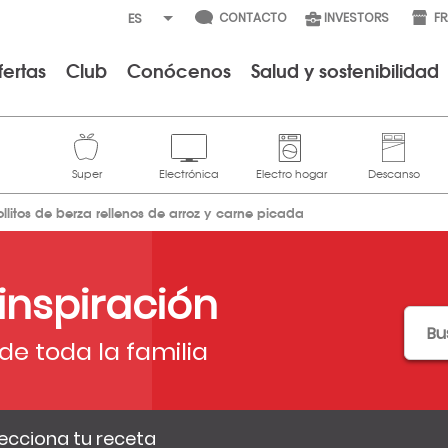
CONTACTO
INVESTORS
F
fertas
Club
Conócenos
Salud y sostenibilidad
ollitos de berza rellenos de arroz y carne picada
 inspiración
de toda la familia
ecciona tu receta