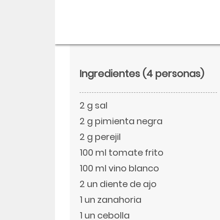
Ingredientes
(4 personas)
2 g sal
2 g pimienta negra
2 g perejil
100 ml tomate frito
Descargar
100 ml vino blanco
Facebook
2 un diente de ajo
1 un zanahoria
Twitter
1 un cebolla