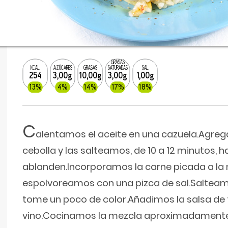
GRASAS
KCAL
AZÚCARES
GRASAS
SATURADAS
SAL
254
3,00g
10,00g
3,00g
1,00g
13%
4%
14%
17%
18%
C
alentamos el aceite en una cazuela.Agreg
cebolla y las salteamos, de 10 a 12 minutos, 
ablanden.Incorporamos la carne picada a la 
espolvoreamos con una pizca de sal.Salteam
tome un poco de color.Añadimos la salsa de 
vino.Cocinamos la mezcla aproximadamente 