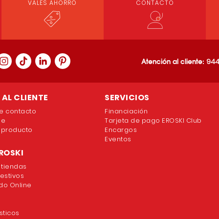
VALES AHORRO
CONTACTO
Atención al cliente:
944
AL CLIENTE
SERVICIOS
e contacto
Financiación
ne
Tarjeta de pago EROSKI Club
 producto
Encargos
Eventos
ROSKI
 tiendas
festivos
o Online
sticos