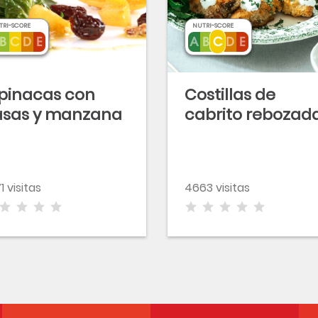
TRI-SCORE
NUTRI-SCORE
pinacas con
Costillas de
asas y manzana
cabrito rebozad
1 visitas
4663 visitas