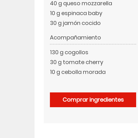
40 g queso mozzarella
10 g espinaca baby
LinkedIn
30 g jamón cocido
Acompañamiento
130 g cogollos
30 g tomate cherry
10 g cebolla morada
Comprar ingredientes