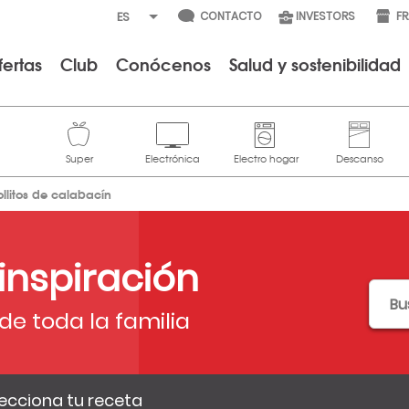
CONTACTO
INVESTORS
F
fertas
Club
Conócenos
Salud y sostenibilidad
ollitos de calabacín
 inspiración
de toda la familia
ecciona tu receta