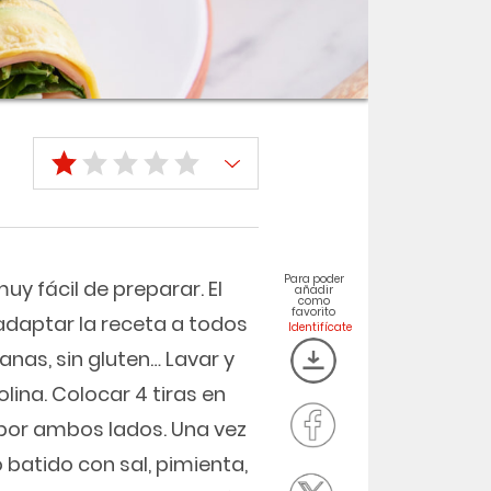
Para poder
uy fácil de preparar. El
añadir
como
favorito
adaptar la receta a todos
nas, sin gluten… Lavar y
ina. Colocar 4 tiras en
 por ambos lados. Una vez
 batido con sal, pimienta,