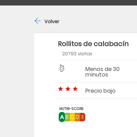
Volver
Rollitos de calabacín
20793 visitas
Dificultad
Tiempo
Menos de 30
minutos
Precio bajo
Precio bajo
NUTRI-SCORE