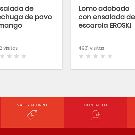
salada de
Lomo adobado
echuga de pavo
con ensalada de
 mango
escarola EROSKI
basic
2 visitas
4931 visitas
VALES AHORRO
CONTACTO