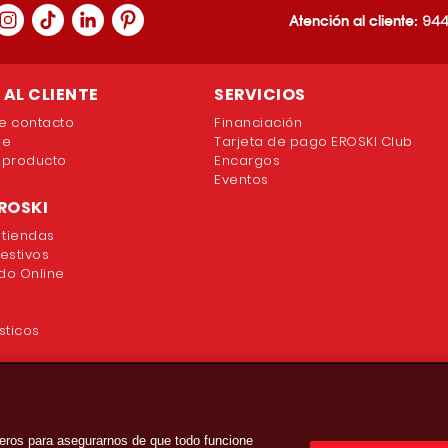
Atención al cliente:
944
AL CLIENTE
SERVICIOS
e contacto
Financiación
ne
Tarjeta de pago EROSKI Club
 producto
Encargos
Eventos
ROSKI
 tiendas
festivos
o Online
sticos
eros para asegurarnos de que todo funcione