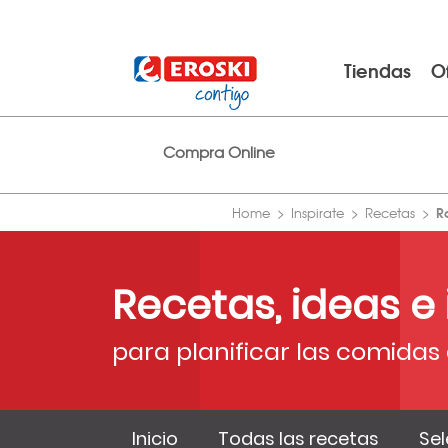
Tiendas
O
Compra Online
R
Home
Inspirate
Recetas
Recetas, ideas e
para planificar las comidas 
Inicio
Todas las recetas
Sel