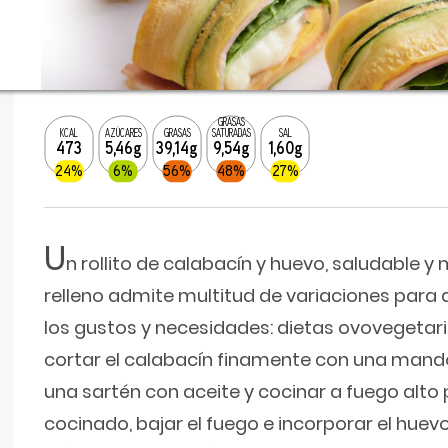
GRASAS
KCAL
AZÚCARES
GRASAS
SATURADAS
SAL
473
5,46g
39,14g
9,54g
1,60g
24%
6%
56%
48%
27%
U
n rollito de calabacín y huevo, saludable y m
relleno admite multitud de variaciones para 
los gustos y necesidades: dietas ovovegetaria
cortar el calabacín finamente con una mandol
una sartén con aceite y cocinar a fuego alto
cocinado, bajar el fuego e incorporar el huevo