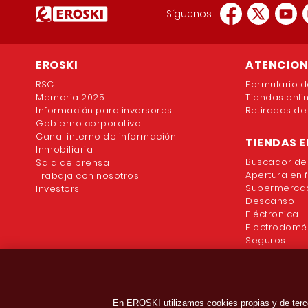
Síguenos
EROSKI
ATENCION 
RSC
Formulario d
Memoria 2025
Tiendas onli
Información para inversores
Retiradas de
Gobierno corporativo
Canal interno de información
TIENDAS E
Inmobiliaria
Buscador de
Sala de prensa
Apertura en 
Trabaja con nosotros
Supermercad
Investors
Descanso
Eléctronica
Electrodomé
Seguros
En EROSKI utilizamos cookies propias y de terc