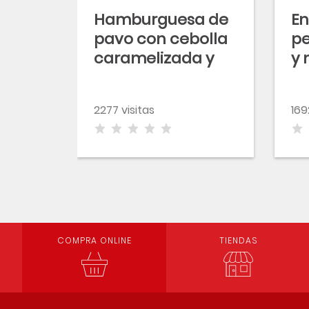
Hamburguesa de
En
pavo con cebolla
p
caramelizada y
y
patatas fritas
2277 visitas
169
COMPRA ONLINE
TIENDAS