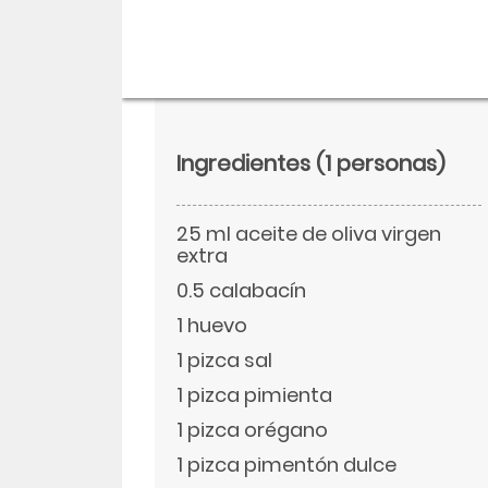
Ingredientes
(1 personas)
25 ml aceite de oliva virgen
extra
0.5 calabacín
1 huevo
Descargar
1 pizca sal
1 pizca pimienta
Facebook
1 pizca orégano
1 pizca pimentón dulce
Twitter