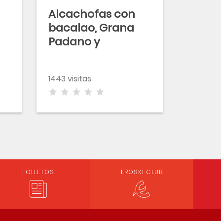
Alcachofas con
bacalao, Grana
Padano y
langostinos
1443 visitas
FOLLETOS
EROSKI CLUB