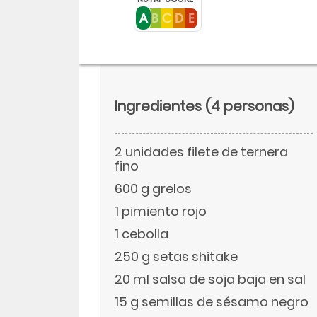
Ingredientes
(4 personas)
2 unidades filete de ternera
fino
600 g grelos
1 pimiento rojo
Descargar
1 cebolla
250 g setas shitake
Facebook
20 ml salsa de soja baja en sal
15 g semillas de sésamo negro
Twitter