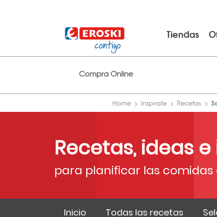
Tiendas
O
Compra Online
S
Home
Inspirate
Recetas
Recetas, ideas e
para planificar las comidas 
Inicio
Todas las recetas
Sel