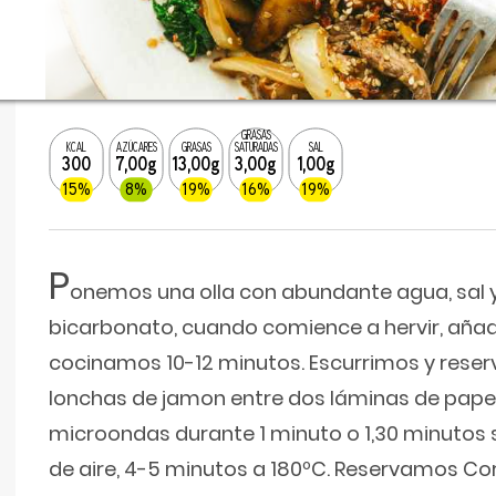
GRASAS
KCAL
AZÚCARES
GRASAS
SATURADAS
SAL
300
7,00g
13,00g
3,00g
1,00g
15%
8%
19%
16%
19%
P
onemos una olla con abundante agua, sal y
bicarbonato, cuando comience a hervir, añad
cocinamos 10-12 minutos. Escurrimos y rese
lonchas de jamon entre dos láminas de papel
microondas durante 1 minuto o 1,30 minutos si
de aire, 4-5 minutos a 180ºC. Reservamos Cor