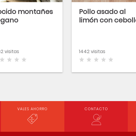
ocido montañes
Pollo asado al
egano
limón con cebol
2 visitas
1442 visitas
VALES AHORRO
CONTACTO