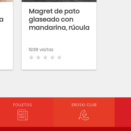
Magret de pato
la
glaseado con
mandarina, rúcula
y ñoquis de nuez
1938 visitas
FOLLETOS
EROSKI CLUB