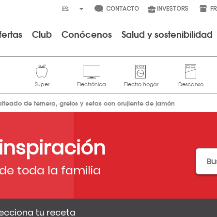
CONTACTO
INVESTORS
F
fertas
Club
Conócenos
Salud y sostenibilidad
alteado de ternera, grelos y setas con crujiente de jamón
 inspiración
de toda la familia
ecciona tu receta