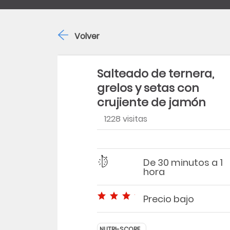
Volver
Salteado de ternera,
grelos y setas con
crujiente de jamón
1228 visitas
Región
Dificultad
Tiempo
De 30 minutos a 1
hora
Precio bajo
Precio bajo
NUTRI-SCORE