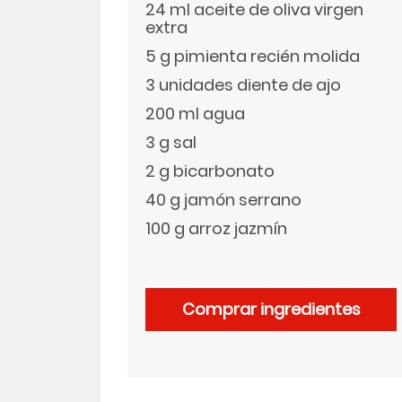
24 ml aceite de oliva virgen
extra
LinkedIn
5 g pimienta recién molida
3 unidades diente de ajo
200 ml agua
3 g sal
2 g bicarbonato
40 g jamón serrano
100 g arroz jazmín
Comprar ingredientes