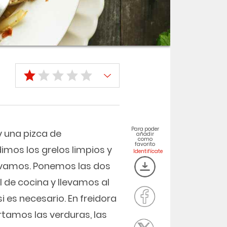
Para poder
 una pizca de
añadir
como
favorito
imos los grelos limpios y
rvamos. Ponemos las dos
 de cocina y llevamos al
 es necesario. En freidora
tamos las verduras, las