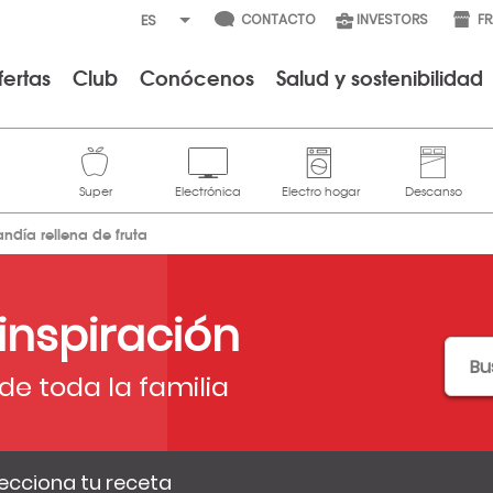
CONTACTO
INVESTORS
F
fertas
Club
Conócenos
Salud y sostenibilidad
andía rellena de fruta
 inspiración
de toda la familia
ecciona tu receta