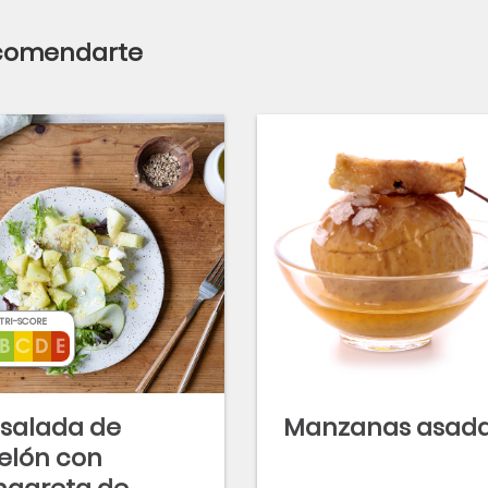
ecomendarte
TRI-SCORE
salada de
Manzanas asad
elón con