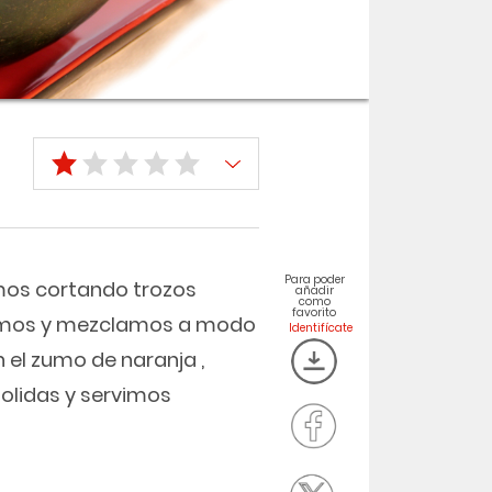
Para poder
amos cortando trozos
añadir
como
favorito
ceamos y mezclamos a modo
el zumo de naranja ,
olidas y servimos