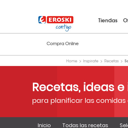
Tiendas
O
Compra Online
S
Home
Inspirate
Recetas
Recetas, ideas e
para planificar las comidas 
Inicio
Todas las recetas
Sel