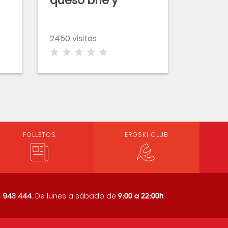
queso brie y
anchoas con
vinagreta de
2450 visitas
fresas
FOLLETOS
EROSKI CLUB
9:00 a 22:00h
 943 444
. De lunes a sábado de