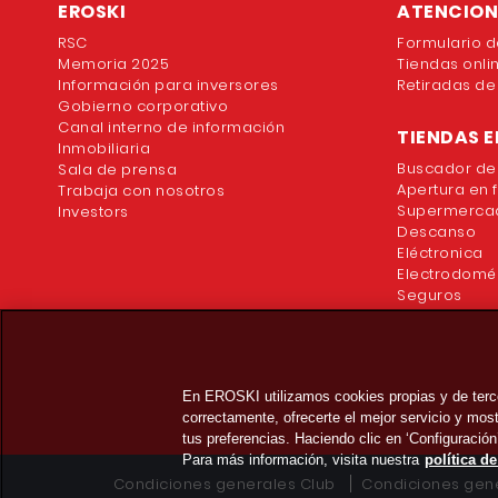
EROSKI
ATENCION 
RSC
Formulario d
Memoria 2025
Tiendas onli
Información para inversores
Retiradas de
Gobierno corporativo
Canal interno de información
TIENDAS E
Inmobiliaria
Buscador de
Sala de prensa
Apertura en 
Trabaja con nosotros
Supermercad
Investors
Descanso
Eléctronica
Electrodomé
Seguros
En EROSKI utilizamos cookies propias y de terc
correctamente, ofrecerte el mejor servicio y mo
tus preferencias. Haciendo clic en ‘Configuración
Para más información, visita nuestra
política d
Condiciones generales Club
Condiciones gene