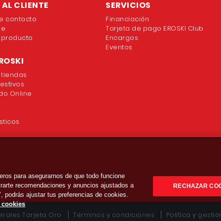
AL CLIENTE
SERVICIOS
e contacto
Financiación
ne
Tarjeta de pago EROSKI Club
 producto
Encargos
Eventos
ROSKI
 tiendas
festivos
o Online
sticos
eros para asegurarnos de que todo funcione
strarte recomendaciones y anuncios ajustados a
RECHAZAR CO
’, podrás ajustar tus preferencias de cookies.
e cookies
rales Tarjeta Oro
Términos y condiciones
Política y gesti