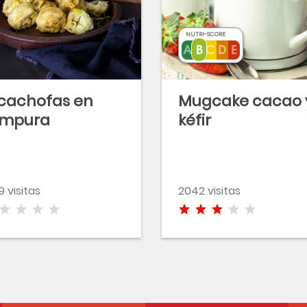
NUTRI-SCORE
cachofas en
Mugcake cacao 
empura
kéfir
9 visitas
2042 visitas