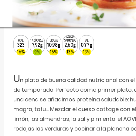
GRASAS
KCAL
AZÚCARES
GRASAS
SATURADAS
SAL
323
7,92g
10,98g
2,60g
0,77g
16%
9%
16%
13%
13%
U
n plato de buena calidad nutricional con e
de temporada. Perfecto como primer plat
una cena se añadimos proteína saludable: h
magra, tofu… Mezclar el queso cottage con el 
limón, las almendras, la sal y pimienta, el AOV
rodajas las verduras y cocinar a la plancha c