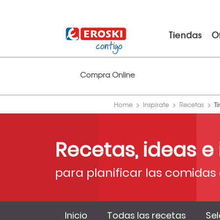
Tiendas
O
Compra Online
T
Home
Inspirate
Recetas
Recetas, ideas e
para planificar las comidas 
Inicio
Todas las recetas
Sel