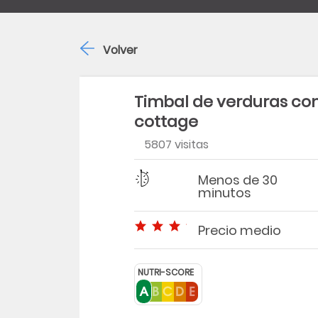
Volver
Timbal de verduras co
cottage
5807 visitas
Dificultad
Tiempo
Menos de 30
minutos
Precio medio
Precio medio
NUTRI-SCORE