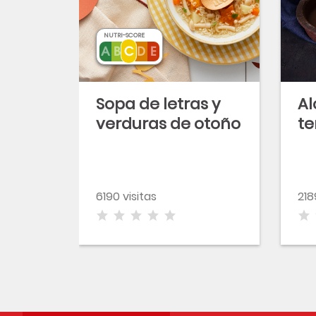
NUTRI-SCORE
Sopa de letras y
Al
verduras de otoño
t
6190 visitas
218