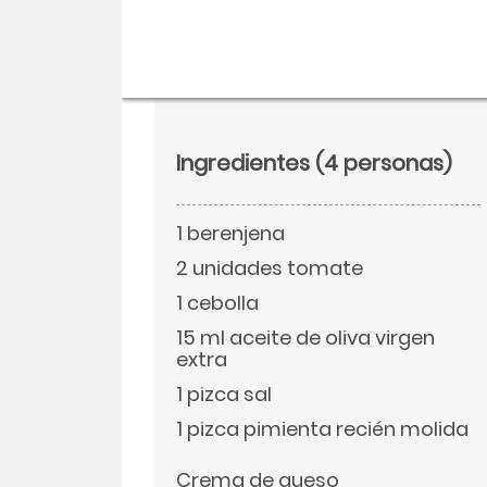
Ingredientes
(4 personas)
1 berenjena
2 unidades tomate
1 cebolla
15 ml aceite de oliva virgen
Descargar
extra
1 pizca sal
Facebook
1 pizca pimienta recién molida
Twitter
Crema de queso