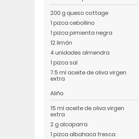
200 g queso cottage
LinkedIn
1 pizca cebollino
1 pizca pimienta negra
12 limón
4 unidades almendra
1 pizca sal
7.5 ml aceite de oliva virgen
extra
Aliño
15 ml aceite de oliva virgen
extra
2 g alcaparra
1 pizca albahaca fresca