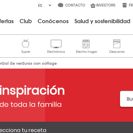
CONTACTO
INVESTORS
F
fertas
Club
Conócenos
Salud y sostenibilidad
imbal de verduras con cottage
 inspiración
de toda la familia
ecciona tu receta