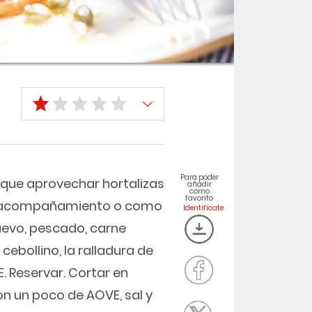
Para poder
l que aprovechar hortalizas
añadir
como
favorito
o, acompañamiento o como
uevo, pescado, carne
cebollino, la ralladura de
E. Reservar. Cortar en
on un poco de AOVE, sal y