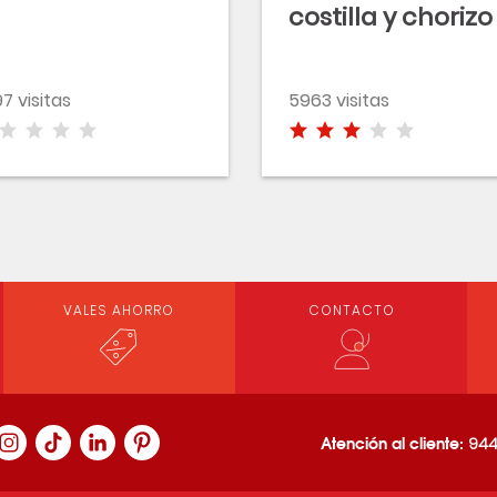
costilla y chorizo
7 visitas
5963 visitas
VALES AHORRO
CONTACTO
Atención al cliente:
944