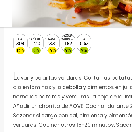
GRASAS
KCAL
AZÚCARES
GRASAS
SATURADAS
SAL
308
7.13
13.31
1.82
0.52
15%
8%
19%
9%
9%
L
avar y pelar las verduras. Cortar las patata
ajo en láminas y la cebolla y pimientos en juli
horno las patatas y verduras, la hoja de laure
Añadir un chorrito de AOVE. Cocinar durante 
Sazonar el sargo con sal, pimienta y pimentó
verduras. Cocinar otros 15-20 minutos. Sacar