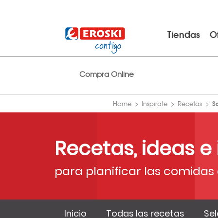
Tiendas
O
Compra Online
S
Home
Inspirate
Recetas
Recetas, ideas e
para planificar las comidas 
Inicio
Todas las recetas
Sel