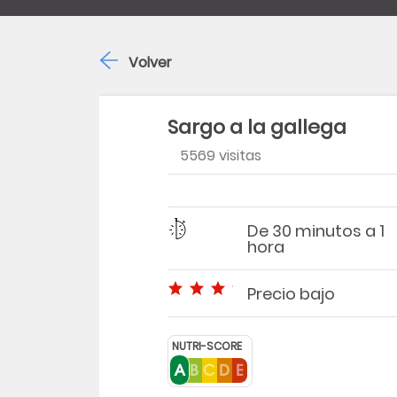
Volver
Sargo a la gallega
5569 visitas
Región
Dificultad
Tiempo
De 30 minutos a 1
hora
Precio bajo
Precio bajo
NUTRI-SCORE