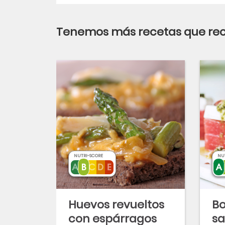
Tenemos más recetas que r
NUTRI-SCORE
NU
Huevos revueltos
Bo
con espárragos
sa