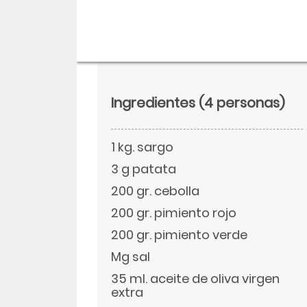
Ingredientes
(4 personas)
1 kg. sargo
3 g patata
200 gr. cebolla
200 gr. pimiento rojo
Descargar
200 gr. pimiento verde
Facebook
Mg sal
35 ml. aceite de oliva virgen
extra
Twitter