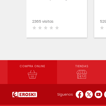
2365 visitas
529
COMPRA ONLINE
TIENDAS
Síguenos