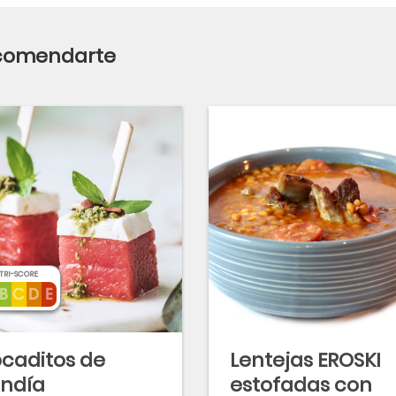
ecomendarte
TRI-SCORE
caditos de
Lentejas EROSKI
ndía
estofadas con