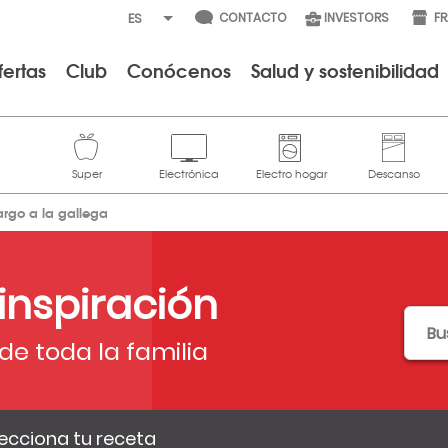
CONTACTO
INVESTORS
F
fertas
Club
Conócenos
Salud y sostenibilidad
argo a la gallega
 inspiración
de toda la familia
ecciona tu receta