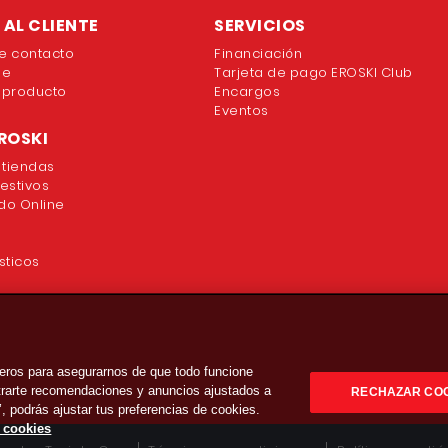
AL CLIENTE
SERVICIOS
e contacto
Financiación
ne
Tarjeta de pago EROSKI Club
 producto
Encargos
Eventos
ROSKI
 tiendas
festivos
o Online
sticos
eros para asegurarnos de que todo funcione
strarte recomendaciones y anuncios ajustados a
RECHAZAR CO
’, podrás ajustar tus preferencias de cookies.
e cookies