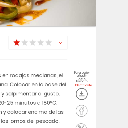
Para poder
s en rodajas medianas, el
añadir
como
favorito
ana. Colocar en la base del
l y salpimentar al gusto.
20-25 minutos a 180ºC.
n y colocar encima de las
 los lomos del pescado.