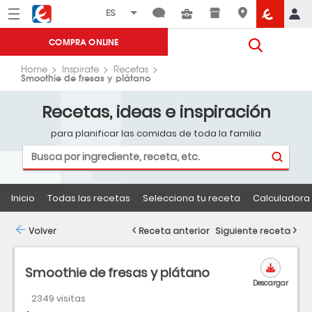
Menú
Eroski
COMPRA ONLINE
Home
Inspirate
Recetas
Smoothie de fresas y plátano
Recetas, ideas e inspiración
para planificar las comidas de toda la familia
Inicio
Todas las recetas
Selecciona tu receta
Calculadora 
Volver
Receta anterior
Siguiente receta
Smoothie de fresas y plátano
Descargar
2349 visitas