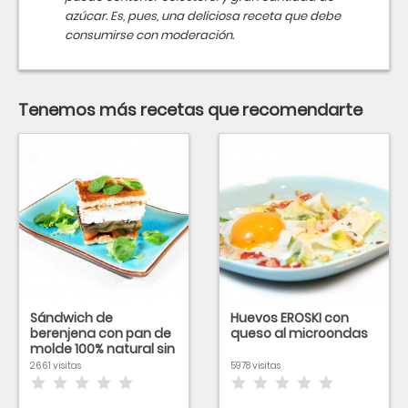
azúcar. Es, pues, una deliciosa receta que debe
consumirse con moderación.
Tenemos más recetas que recomendarte
Sándwich de
Huevos EROSKI con
berenjena con pan de
queso al microondas
molde 100% natural sin
corteza
2661 visitas
5978 visitas