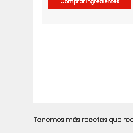
Comprar ingredientes
LinkedIn
Tenemos más recetas que r