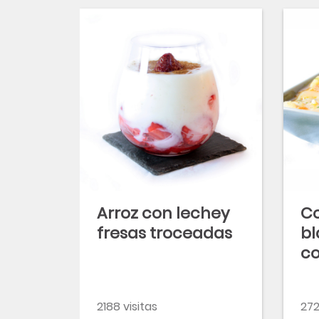
Arroz con lechey
Co
fresas troceadas
bl
co
2188 visitas
272