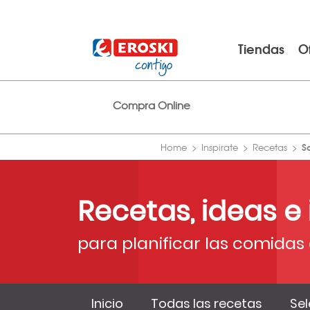
Tiendas
O
Compra Online
S
Home
Inspirate
Recetas
Recetas, ideas e
para planificar las comidas 
Inicio
Todas las recetas
Sel