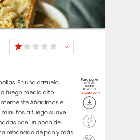
Para poder
ollas. En una cazuela
añadir
como
favorito
 a fuego medio alto
antemente Añadimos el
 minutos a fuego suave.
anadas con un poco de
na rebanada de pan y más