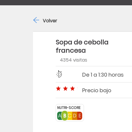
Volver
Sopa de cebolla
francesa
4354 visitas
Dificultad
Tiempo
De 1 a 1:30 horas
Precio bajo
Precio bajo
NUTRI-SCORE