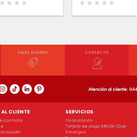
VALES AHORRO
CONTACTO
Atención al cliente:
944
AL CLIENTE
SERVICIOS
e contacto
Financiación
ne
Tarjeta de pago EROSKI Club
 producto
Encargos