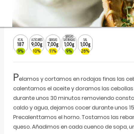
GRASAS
KCAL
AZÚCARES
GRASAS
SATURADAS
SAL
187
9,00g
7,00g
1,00g
1,00g
9%
10%
11%
9%
28%
P
elamos y cortamos en rodajas finas las ceb
calentamos el aceite y doramos las cebollas
durante unos 30 minutos removiendo const
caldo y agua, dejamos cocer durante unos 15
Precalenttamos el horno. Tostamos las reb
queso. Añadimos en cada cuenco de sopa, u