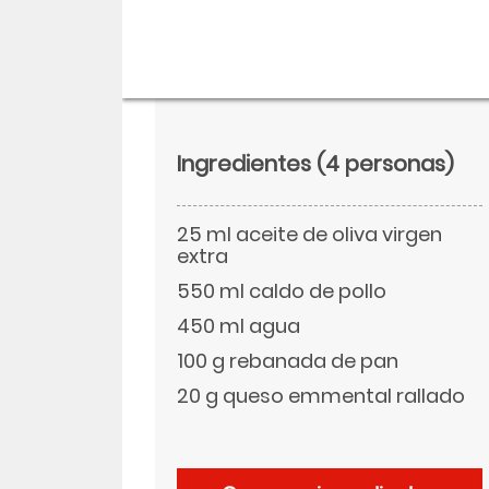
Ingredientes
(4 personas)
25 ml aceite de oliva virgen
extra
550 ml caldo de pollo
450 ml agua
Descargar
100 g rebanada de pan
20 g queso emmental rallado
Facebook
Twitter