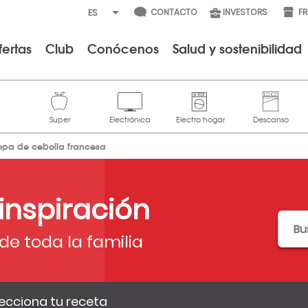
CONTACTO
INVESTORS
F
fertas
Club
Conócenos
Salud y sostenibilidad
opa de cebolla francesa
 inspiración
de toda la familia
ecciona tu receta