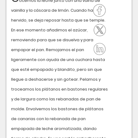
ocemos la leche junto con una vaina de
vainilla y la cáscara de limón. Cuando ha
hervido, se deja reposar hasta que se temple.
En ese momento añadimos el azúcar,
removiendo para que se disuelva y para
empapar el pan. Remojamos el pan
ligeramente con ayuda de una cuchara hasta
que esté empapado y blandito, pero sin que
llegue a deshacerse y sin gotear. Pelamos y
troceamos los plátanos en bastones regulares
y de largura como las rebanadas de pan de
molde. Envolvemos los bastones de plátanos
de canarias con la rebanada de pan
empapada de leche aromatizada, dando