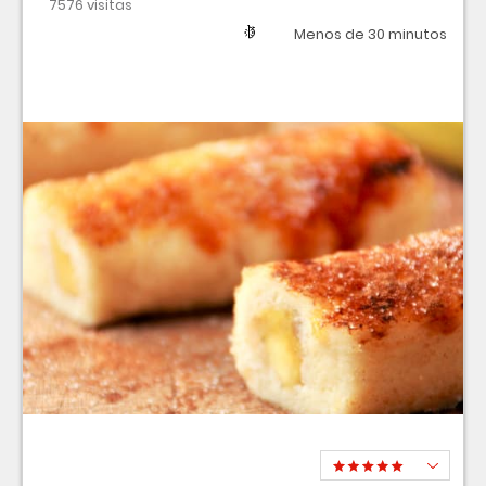
7576 visitas
Región
Dificultad
Tiempo
Menos de 30 minutos