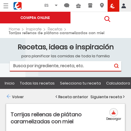
Menú
Eroski
COMPRA ONLINE
Home
Inspirate
Recetas
Torrijas rellenas de plátano caramelizadas con miel
Recetas, ideas e inspiración
para planificar las comidas de toda la familia
Inicio
Todas las recetas
Selecciona tu receta
Calculadora 
Volver
Receta anterior
Siguiente receta
Torrijas rellenas de plátano
Descargar
caramelizadas con miel