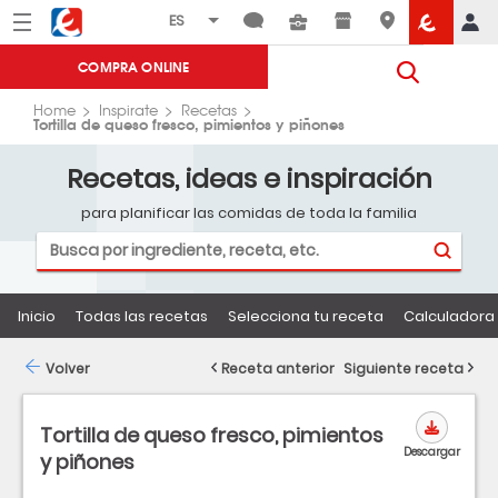
Menú
Eroski
COMPRA ONLINE
Home
Inspirate
Recetas
Tortilla de queso fresco, pimientos y piñones
Recetas, ideas e inspiración
para planificar las comidas de toda la familia
Inicio
Todas las recetas
Selecciona tu receta
Calculadora 
Volver
Receta anterior
Siguiente receta
Tortilla de queso fresco, pimientos
Descargar
y piñones