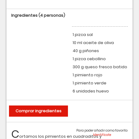
Ingredientes
(4 personas)
1 pizca sal
10 ml aceite de oliva
40 g piñones
1 pizca cebollino
300 g queso fresco batido
1 pimiento rojo
1 pimiento verde
6 unidades huevo
Comprar ingredientes
C
Para poder añadir como favorito
ortamos los pimientos en cuadraditos y