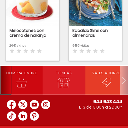
Melocotones con
Bacalao Skrei con
crema de naranja
almendras
2647 visitas
6493 visitas
COMPRA ONLINE
TIENDAS
VALES AHORRO
944 943 444
L-S de 9:00h a 22:00h